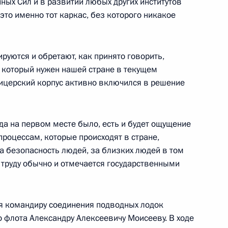
ых Сил и в развитии любых других институтов
это именно тот каркас, без которого никакое
й Дню защитника Отечества
1
7м
уются и обретают, как принято говорить,
, который нужен нашей стране в текущем
фицерский корпус активно включился в решение
икавказе заседание
10
30м
кого комитета
да на первом месте было, есть и будет ощущение
процессам, которые происходят в стране,
за безопасность людей, за близких людей в том
у труду обычно и отмечается государственными
 Новой Зеландии Джону Ки
я командиру соединения подводных лодок
о флота Александру Алексеевичу Моисееву. В ходе