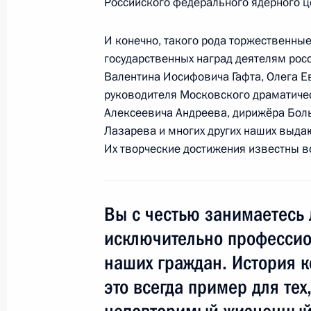
Российского федерального ядерного 
И конечно, такого рода торжественные
Координационное совещание руко
государственных наград деятелям росс
правоохранительных органов
Валентина Иосифовича Гафта, Олега 
руководителя Московского драматиче
21 февраля 2011 года, 16:00
Москва
Алексеевича Андреева, дирижёра Бол
Лазарева и многих других наших выдаю
Их творческие достижения известны в
Соболезнования Президенту Эстони
21 февраля 2011 года, 14:30
Вы с честью занимаетесь
исключительно профессио
Дмитрий Медведев встретится с П
наших граждан. История к
Саргсяном
это всегда пример для тех
21 февраля 2011 года, 12:00