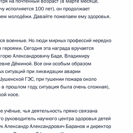
тря на почтенный возраст (в марте месяце,
у исполняется 100 лет), он продолжает
ием молодёжи. Давайте пожелаем ему здоровья.
Героя России родителям
2
ль
ся военные. Но люди мирных профессий нередко
я героями. Сегодня эта награда вручается
Игорю Александровичу Баде, Владимиру
еевне Дёминой. Все они особым образом
 награды Российской
11
10м
х ситуаций при ликвидации аварии
Шушенской ГЭС, при тушении пожара около
ль
 в прошлом году, ситуация была очень сложная),
ой косе.
е учёные, чья деятельность прямо связана
олжности замдиректора ФСБ
то руководитель научного центра здоровья детей
к Александр Александрович Баранов и директор