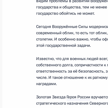
видим проблемы в развитии Вооружённ
государства и общества, тем не менее 
22 февраля 2011 года, вторник
государство обойтись не может.
Торжественный вечер, посвящённы
Сегодня Вооружённые Силы модернизир
22 февраля 2011 года, 20:30
Москва
современный облик, то есть тот облик
столетии. И особенно важно, чтобы о
этой государственной задачи.
Дмитрий Медведев провёл во Влад
Национального антитеррористичес
Известно, что для военных людей всег
собственного долга, сопричастности к 
22 февраля 2011 года, 16:00
Владикавказ
ответственность за её безопасность, 
числе. И такое отношение к их ратном
наградами.
Соболезнования Премьер-министру
Золотая Звезда
Героя России
вручаетс
22 февраля 2011 года, 11:00
стратегического назначения Северног