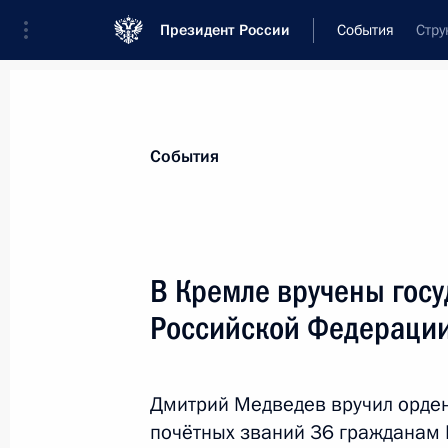
Президент России
События
Стру
Президент
Администрация
Государст
Новости
Стенограммы
Поездки
Те
События
Показа
В Кремле вручены гос
Российской Федераци
Рабочая встреча с руководителем 
службы Михаилом Мишустиным
24 февраля 2011 года, 16:00
Московская об
Дмитрий Медведев вручил орден
почётных званий 36 гражданам 