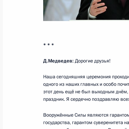
24 февраля 2011 года, 10:00
23 февраля 2011 года, среда
* * *
Указ о награждении орденом Кутуз
гвардейского полка специального 
Д.Медведев:
Дорогие друзья!
десантных войск
23 февраля 2011 года, 11:30
Наша сегодняшняя церемония проходи
одного из наших главных и особо почи
этот день ещё не был выходным днём,
Президент вручил главам Владивост
праздник. Я сердечно поздравляю все
грамоты о присвоении звания «Гор
Вооружённые Силы являются гарантом
23 февраля 2011 года, 11:00
Москва, Крем
государства, гарантом суверенитета н