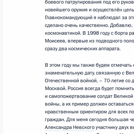
боевого патрулирования под его рук
новейшего оружия и осуществлён целы
Рабочая встреча с Первым замести
Главнокомандующий я наблюдал за эти
Правительства Виктором Зубковым
сделано очень качественно. Добавлю, ч
22 февраля 2011 года, 09:00
Московская об
космонавтикой. В 1998 году с борта р
Моисеев, впервые из подводного пол
сразу два космических аппарата.
21 февраля 2011 года, понедельни
В этом году мы также будем отмечать 
Встреча с офицерами Вооружённых
знаменательную дату, связанную с Ве
Отечественной войной, – 70-летие со 
21 февраля 2011 года, 19:15
Московская об
Москвой. Россия всегда будет помнить
и самопожертвование солдат Великой
войны, а их пример должен оставатьс
Президент поручил детально прора
нравственным ориентиром для всех п
эвакуации российских граждан из 
граждан. Для меня сегодня большая ч
Александра Невского
участнику двух 
21 февраля 2011 года, 18:45