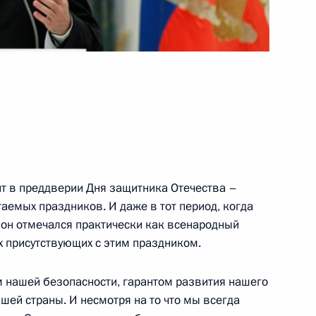
ова 45-го отдельного
назначения Воздушно-
т в преддверии Дня защитника Отечества –
таемых праздников. И даже в тот период, когда
 он отмечался практически как всенародный
ока, Тихвина и Твери
6
14м
х присутствующих с этим праздником.
од воинской славы»
 нашей безопасности, гарантом развития нашего
ль
ашей страны. И несмотря на то что мы всегда