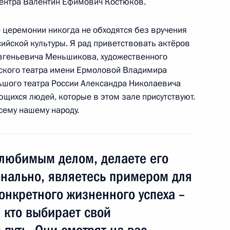
центра Валентин Ефимович Костюков.
 церемонии никогда не обходятся без вручения
водителей
ийской культуры. Я рад приветствовать актёров
3
15м
Евгеньевича Меньшикова, художественного
ского театра имени Ермоловой Владимира
ьшого театра России Александра Николаевича
щихся людей, которые в этом зале присутствуют.
сему нашему народу.
и Тоомасу Хендрику Ильвесу
 любимым делом, делаете его
нально, являетесь примером для
резидентом Армении Сержем
онкретного жизненного успеха –
, кто выбирает свой