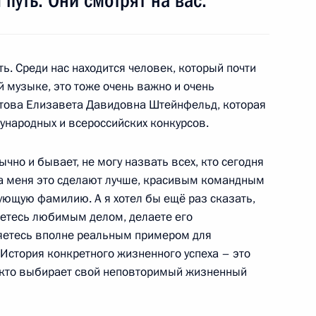
уть. Они смотрят на вас.
ь. Среди нас находится человек, который почти
нтских партий
4
й музыке, это тоже очень важно и очень
атова Елизавета Давидовна Штейнфельд, которая
ународных и всероссийских конкурсов.
ычно и бывает, не могу назвать всех, кто сегодня
иденту кандидатуры
1
за меня это сделают лучше, красивым командным
ублики и Ульяновской области
вующую фамилию. А я хотел бы ещё раз сказать,
аетесь любимым делом, делаете его
яетесь вполне реальным примером для
История конкретного жизненного успеха – это
, кто выбирает свой неповторимый жизненный
 Совета Безопасности
1
4м