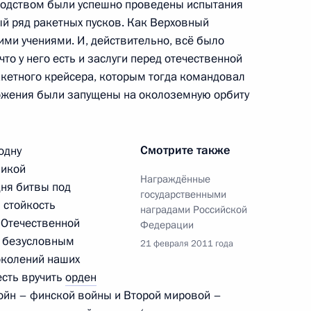
оводством были успешно проведены испытания
й ряд ракетных пусков. Как Верховный
телем Председателя
1
ми учениями. И, действительно, всё было
то у него есть и заслуги перед отечественной
ласть, Горки
акетного крейсера, которым тогда командовал
ожения были запущены на околоземную орбиту
к
Смотрите также
одну
 Сил
ликой
2
Награждённые
дня битвы под
ласть, Горки
государственными
 стойкость
наградами Российской
 Отечественной
Федерации
я безусловным
21 февраля 2011 года
ботать возможности
околений наших
Ливии
есть вручить
орден
войн – финской войны и Второй мировой –