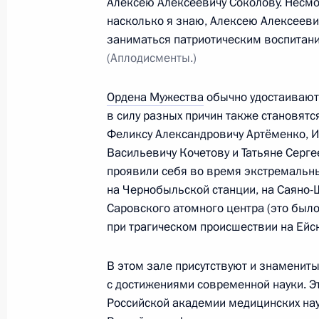
Алексею Алексеевичу Соколову. Несмо
насколько я знаю, Алексею Алексеевич
заниматься патриотическим воспитан
Дмитрий Медведев передал Звезду 
(Аплодисменты.)
матроса Алдара Цыденжапова
21 февраля 2011 года, 18:00
Москва, Крем
Ордена Мужества
обычно удостаивают
в силу разных причин также становятс
Феликсу Александровичу Артёменко, 
Васильевичу Кочетову и Татьяне Серг
В Кремле вручены государственные
проявили себя во время экстремальны
Федерации
на Чернобыльской станции, на Саяно-
21 февраля 2011 года, 17:30
Москва, Крем
Саровского атомного центра (это было
при трагическом происшествии на Ейск
В этом зале присутствуют и знамениты
Дмитрий Медведев освободил от д
с достижениями современной науки. Э
Вячеслава Ушакова
Российской академии медицинских нау
21 февраля 2011 года, 17:00