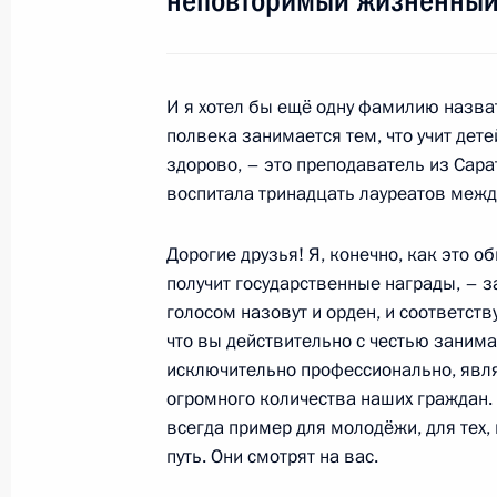
неповторимый жизненный п
19 февраля 2011 года, суббота
И я хотел бы ещё одну фамилию назват
Встреча с руководителями парламе
полвека занимается тем, что учит дете
19 февраля 2011 года, 16:00
Сочи
здорово, – это преподаватель из Сар
воспитала тринадцать лауреатов межд
Дорогие друзья! Я, конечно, как это об
«Единая Россия» представила През
получит государственные награды, – 
на должности глав Чеченской Респ
голосом назовут и орден, и соответст
19 февраля 2011 года, 15:30
Сочи
что вы действительно с честью заним
исключительно профессионально, явл
огромного количества наших граждан. 
всегда пример для молодёжи, для тех
18 февраля 2011 года, пятница
путь. Они смотрят на вас.
Оперативное совещание с членами