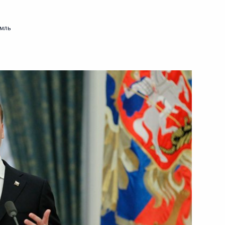
йствия терроризму
5
емль
ласть, Горки
и
йном фонде и музеях
ческой культуре и спорте