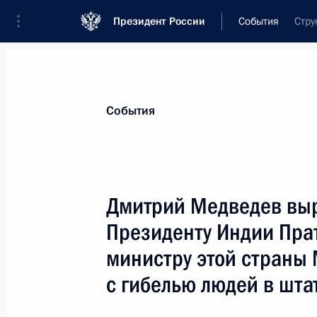
Президент России
События
Стру
Президент
Администрация
Государст
Новости
Стенограммы
Поездки
Те
События
Показа
Дмитрий Медведев вы
Президенту Индии Прат
4 августа 2008 года, понедельник
министру этой страны 
Дмитрий Медведев выразил соболе
с гибелью людей в шт
Пратибхе Патил и Премьер-министр
Сингху в связи с гибелью людей в