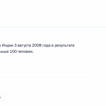
ыделить денежные средства
 Индии 3 августа 2008 года в результате
выше 100 человек.
м Александра Солженицына
я