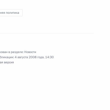
рославской области Сергеем
4
няя политика
тников и ветеранов
рофессиональным
ника
ован в разделе:
Новости
бликации:
4 августа 2008 года, 14:30
ая версия
жественному руководителю
енного театра «Русский
 рождения