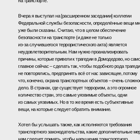
на транспорте.
Вчера я выступал на [расширенном заседании] коллегии
Федеральной службы безопасности, определённые вещи м
уже были сказаны. Считаю, что в целом обеспечение
безопасности на транспорте (и даже не только
из‑за случившегося террористического акта) является
неудовлетворительным. Нам нужно проанализировать
причины, которые привели к трагедии в Домодедово, но сам
главное сейчас – сделать так, чтобы подобного рода трагед
не повторялись, предпринять всё от нас зависящее, потому
что, конечно, охрана транспортных объектов – очень сложно
дело. В странах, где существует терроризм, а это огромное
количество стран, это самые уязвимые объекты, одни
из самых уязвимых. Но в то же время есть субъективные
вещи, на которые следует обратить внимание.
Хотел бы услышать также, как исполняются требования
транспортного законодательства, какие дополнительные ме
нам следует принять, чтобы нарушения транспортного