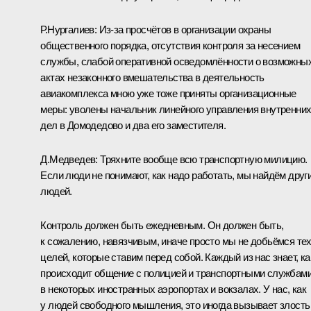
Р.Нургалиев:
Из‑за просчётов в организации охраны
общественного порядка, отсутствия контроля за несением
службы, слабой оперативной осведомлённости о возможны
актах незаконного вмешательства в деятельность
авиакомплекса мною уже тоже приняты организационные
меры: уволены начальник линейного управления внутренни
дел в Домодедово и два его заместителя.
Д.Медведев:
Тряхните вообще всю транспортную милицию.
Если люди не понимают, как надо работать, мы найдём друг
людей.
Контроль должен быть ежедневным. Он должен быть,
к сожалению, навязчивым, иначе просто мы не добьёмся те
целей, которые ставим перед собой. Каждый из нас знает, ка
происходит общение с полицией и транспортными службам
в некоторых иностранных аэропортах и вокзалах. У нас, как
у людей свободного мышления, это иногда вызывает злость