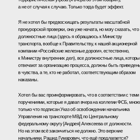
а не от случая к случаю. Только тогда будет эффект.
Я не хотел бы предвосхищать результаты масштабной
прокурорской проверки, она уже начата, но могу сказать, что
должностные лица (здесь я обращаюсь к Министру
транспорта, вообще к Правительству, к нашей акционерной
компании «Российские железные дороги», естественно,
к Министру внутренних дел), все должностные лица, которы
отвечают за организацию процесса, должны быть приведен
в чувства, а те, кто не работал, соответствующим образом
наказаны.
Хотел бы вас проинформировать, что в соответствии с теми
поручениями, которые я давал вчера на коллегии ФСБ, мною
только что подписан Указ об освобождении начальника
Управления на транспорте МВД по Центральному
федеральному округу [Андрея] Алексеева от должности.
Но на этом всё закончиться не должно. Это верхние
начальники. Рашид Гумарович, что ещё предлагается?