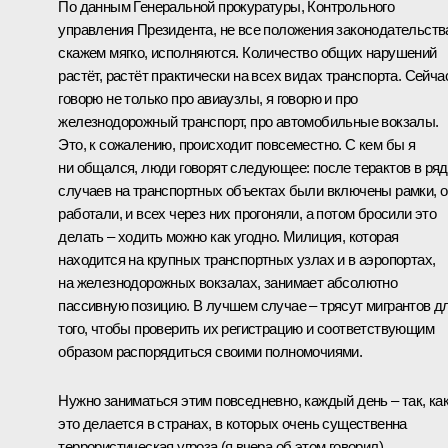
По данным Генеральной прокуратуры, Контрольного
управления Президента, не все положения законодательств
скажем мягко, исполняются. Количество общих нарушений
растёт, растёт практически на всех видах транспорта. Сейча
говорю не только про авиаузлы, я говорю и про
железнодорожный транспорт, про автомобильные вокзалы.
Это, к сожалению, происходит повсеместно. С кем бы я
ни общался, люди говорят следующее: после терактов в ря
случаев на транспортных объектах были включены рамки, 
работали, и всех через них прогоняли, а потом бросили это
делать – ходить можно как угодно. Милиция, которая
находится на крупных транспортных узлах и в аэропортах,
на железнодорожных вокзалах, занимает абсолютно
пассивную позицию. В лучшем случае – трясут мигрантов д
того, чтобы проверить их регистрацию и соответствующим
образом распорядиться своими полномочиями.
Нужно заниматься этим повседневно, каждый день – так, ка
это делается в странах, в которых очень существенна
террористическая угроза (я вчера об этом говорил),