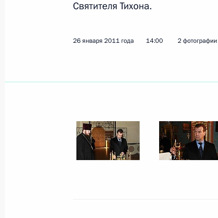
Святителя Тихона.
Интервью телеканалу «Блумберг ТВ
27 января 2011 года, 16:30
26 января 2011 года
14:00
2 фотографии
Дмитрий Медведев ознакомился с 
безопасности метрополитена
27 января 2011 года, 16:20
Москва
26 января 2011 года, среда
Президент России выступил на отк
экономического форума
26 января 2011 года, 21:30
Давос