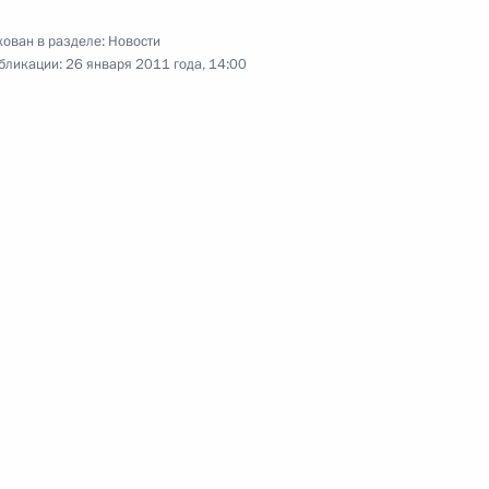
ован в разделе:
Новости
 предпринимателей
бликации:
26 января 2011 года, 14:00
1
рам Святителя Тихона
2
 безопасности на транспорте
3
13м
сть, Горки
енения в системе МВД