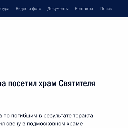
ктура
Видео и фото
Документы
Контакты
Поиск
венный Совет
Совет Безопасности
Комиссии и советы
леграммы
Сведения о Президенте
январь, 2011
ть следующие материалы
ра посетил храм Святителя
оздание государственной
ии в Российской Федерации
 по погибшим в результате теракта
ил свечу в подмосковном храме