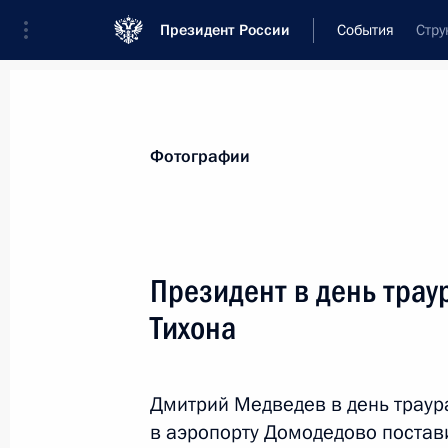
Президент России
События
Стру
Президент
Администрация
Государст
Новости
Стенограммы
Поездки
Те
Фотографии
Показа
Президент в день трау
Тихона
Подписан указ, направленный на с
системы мониторинга наркоситуац
27 января 2011 года, 18:00
Дмитрий Медведев в день траура
в аэропорту Домодедово постав