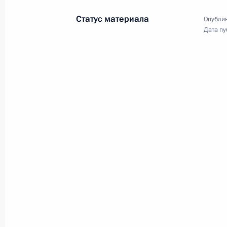
Статус материала
Опублик
Встреча с Международным советом
Дата пу
26 января 2011 года, 20:00
Давос
Президент в день траура посетил х
26 января 2011 года, 14:00
Совещание по вопросу обеспечения
26 января 2011 года, 13:30
Московская обла
Президент произвёл кадровые изм