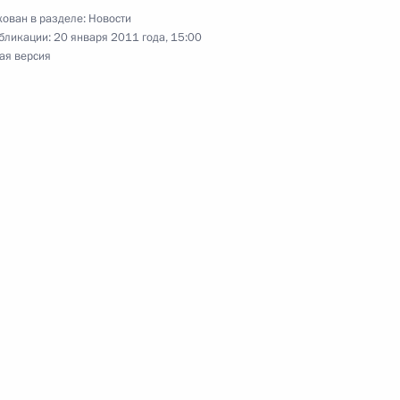
ован в разделе:
Новости
бликации:
20 января 2011 года, 15:00
ая версия
вещания о формировании
ра в России
10
вещания по экономическим