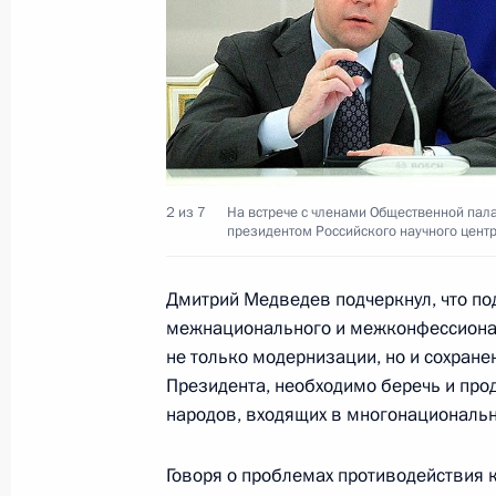
Президент произвёл кадровые изм
22 января 2011 года, 13:30
2 из 7
На встрече с членами Общественной пал
президентом Российского научного центр
21 января 2011 года, пятница
Совещание с постоянными членами
Дмитрий Медведев подчеркнул, что по
21 января 2011 года, 17:35
Московская обла
межнационального и межконфессионал
не только модернизации, но и сохране
Президента, необходимо беречь и про
народов, входящих в многонациональн
Встреча с Председателем Следстве
Александром Бастрыкиным
Говоря о проблемах противодействия 
21 января 2011 года, 17:30
Московская обла