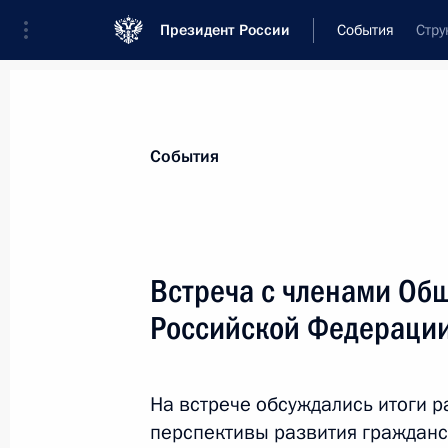
Президент России
События
Стру
Президент
Администрация
Государст
Новости
Стенограммы
Поездки
Те
События
Показа
Встреча с членами Об
Российской Федераци
Встреча с членом Государственног
Республики Дай Бинго
24 января 2011 года, 15:00
Московская обла
На встрече обсуждались итоги р
перспективы развития гражданс