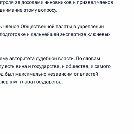
нтроля за доходами чиновников и призвал членов
внимание этому вопросу.
едателя Следственного
ь членов Общественной палаты в укреплении
в подготовке и дальнейшей экспертизе ключевых
ему авторитета судебной власти. По словам
 есть вина и государства, и общества, и самого
тинианы и всего Кипра
2
суд был максимально независим от властей
овским и всея Руси Кириллом
черкнул глава государства.
вета по противодействию