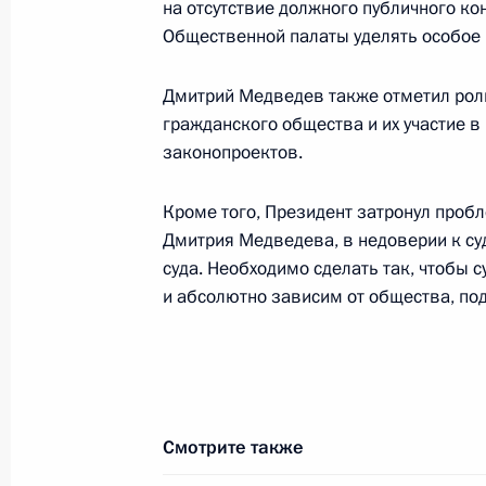
на отсутствие должного публичного ко
Общественной палаты уделять особое 
Подписан Указ о назначении Предс
Дмитрий Медведев также отметил рол
комитета Российской Федерации
гражданского общества и их участие 
законопроектов.
21 января 2011 года, 16:50
Кроме того, Президент затронул пробл
Дмитрия Медведева, в недоверии к суду
Встреча с архиепископом Новой Юс
суда. Необходимо сделать так, чтобы 
Хризостомом II и Патриархом Моск
и абсолютно зависим от общества, под
21 января 2011 года, 16:20
Москва, Кремль
Поручения по итогам заседания Со
Смотрите также
коррупции