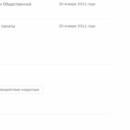
ми Общественной
20 января 2011 года
 палаты
20 января 2011 года
4
ля Шимону Пересу
иводействие коррупции
палаты Российской Федерации
7