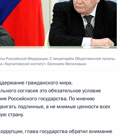
енения в системе МВД
аты Российской Федерации. С секретарём Общественной палаты,
а «Курчатовский институт» Евгением Велиховым.
 Совета Безопасности
1
ддержание гражданского мира,
сть, Горки
ьного согласия это обязательное условие
ния Российского государства. По мнению
двигать подлинные, а не мнимые ценности всех
ую страну.
нного комитета России
1
5м
коррупции, глава государства обратил внимание
сть, Горки