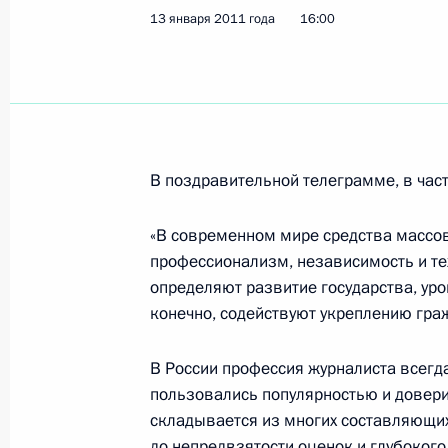
13 января 2011 года
16:00
15 января 2011 года, суббота
Дмитрий Медведев совершит визит
15 января 2011 года, 15:00
В поздравительной телеграмме, в част
14 января 2011 года, пятница
«В современном мире средства массо
Телефонный разговор с Президен
профессионализм, независимость и т
определяют развитие государства, ур
Коморовским
конечно, содействуют укреплению граж
14 января 2011 года, 21:15
В России профессия журналиста всегд
пользовались популярностью и довери
Президент подписал Указ «Вопросы
складывается из многих составляющих
комитета Российской Федерации»
до непредвзятости оценок и глубокого