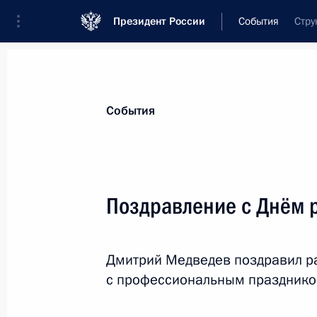
Президент России
События
Стру
Президент
Администрация
Государст
Новости
Стенограммы
Поездки
Те
События
Показа
Поздравление с Днём 
16 января 2011 года, воскресенье
Дмитрий Медведев поздравил р
Поздравление с победой в ралли «
с профессиональным празднико
16 января 2011 года, 10:30