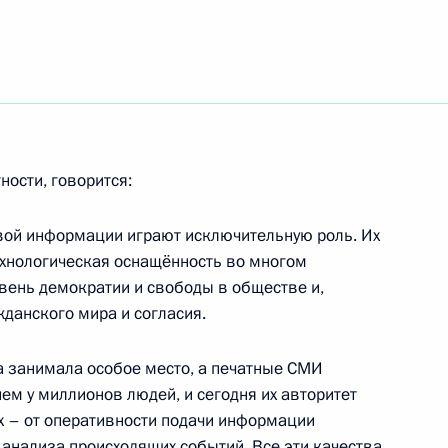
ы в Иорданию и Палестину
ности, говорится:
вой информации играют исключительную роль. Их
том Польши Брониславом
ехнологическая оснащённость во многом
овень демократии и свободы в обществе и,
данского мира и согласия.
а занимала особое место, а печатные СМИ
ем у миллионов людей, и сегодня их авторитет
 деятельности Следственного
 – от оперативности подачи информации
 анализа происходящих событий. Все эти качества