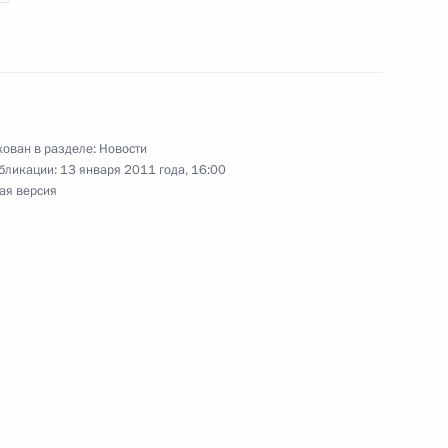
ральной службы исполнения
2
ован в разделе:
Новости
бликации:
13 января 2011 года, 16:00
ая версия
лии Дилме Роуссефф
ки в Вооружённых Силах