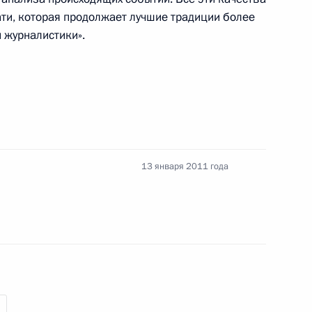
ти, которая продолжает лучшие традиции более
 журналистики».
мышленности и торговли
3
13 января 2011 года
ечати
вию коррупции
3