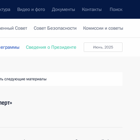
ктура
Видео и фото
Документы
Контакты
Поиск
венный Совет
Совет Безопасности
Комиссии и советы
леграммы
Сведения о Президенте
июнь, 2025
ть следующие материалы
перт»