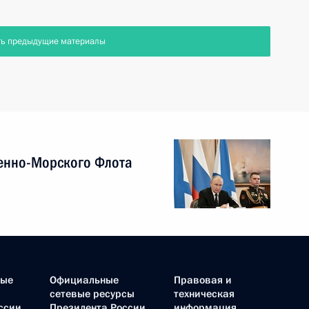
ть предыдущие материалы
енно-Морского Флота
ные
Официальные
Правовая и
сетевые ресурсы
техническая
ссии
Президента России
информация