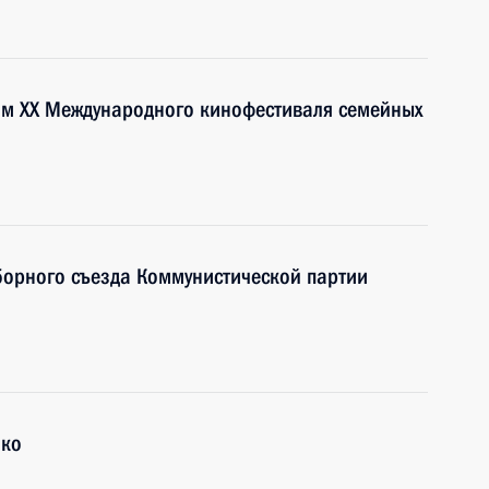
ям XX Международного кинофестиваля семейных
ыборного съезда Коммунистической партии
нко