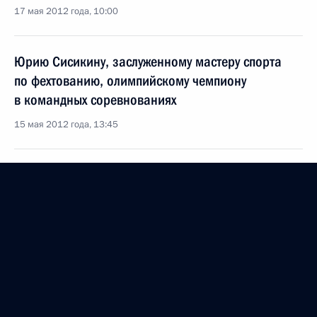
17 мая 2012 года, 10:00
Юрию Сисикину, заслуженному мастеру спорта
по фехтованию, олимпийскому чемпиону
в командных соревнованиях
15 мая 2012 года, 13:45
Участникам и гостям XX Всероссийского
фестиваля «Российская студенческая весна»
15 мая 2012 года, 10:00
Владимиру Волкову, Главе Республики Мордовия
14 мая 2012 года, 12:15