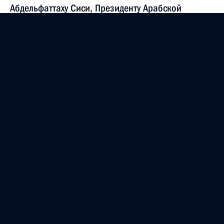
Абдельфаттаху Сиси, Президенту Арабской
Республики Египет
15 августа 2022 года, 12:15
Участникам Всероссийского молодёжного форума
«ОстроVа»
15 августа 2022 года, 09:15
Президенту Индии Дроупади Мурму и Премьер-
министру Индии Нарендре Моди
15 августа 2022 года, 09:00
Президенту Исламской Республики Пакистан
Арифу Алви и Премьер-министру Пакистана