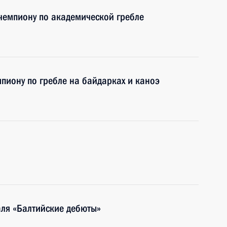
чемпиону по академической гребле
иону по гребле на байдарках и каноэ
аля «Балтийские дебюты»