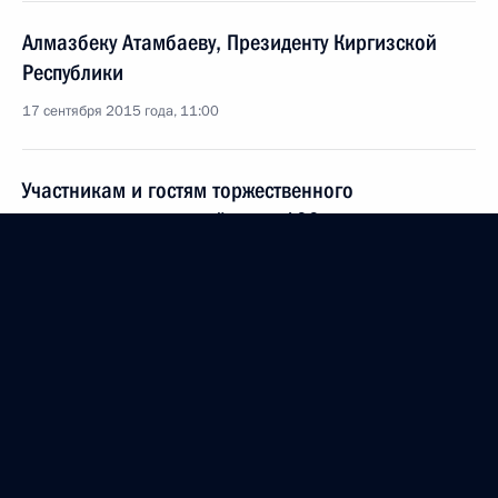
Алмазбеку Атамбаеву, Президенту Киргизской
Республики
17 сентября 2015 года, 11:00
Участникам и гостям торжественного
мероприятия, посвящённого 100-летию со дня
основания Киностудии имени М.Горького
16 сентября 2015 года, 09:00
Участникам и гостям финальных соревнований
Всероссийских спортивных игр школьников
«Президентские спортивные игры»
14 сентября 2015 года, 09:10