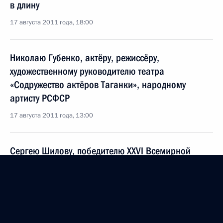
в длину
17 августа 2011 года, 18:00
Николаю Губенко, актёру, режиссёру,
художественному руководителю театра
«Содружество актёров Таганки», народному
артисту РСФСР
17 августа 2011 года, 13:00
Сергею Шилову, победителю XXVI Всемирной
летней Универсиады по велоспорту на треке
17 августа 2011 года, 10:00
Ренату Кирееву, победителю XXVI Всемирной