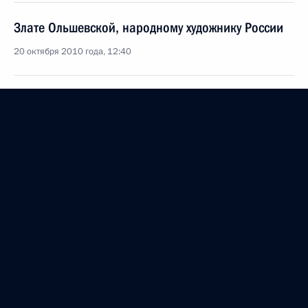
Злате Ольшевской, народному художнику России
20 октября 2010 года, 12:40
Коллективу Объединённого института высоких
температур РАН
20 октября 2010 года, 12:30
Членам Волжского войскового казачьего
общества
20 октября 2010 года, 12:00
Коллективу Уральского федерального
университета имени первого Президента