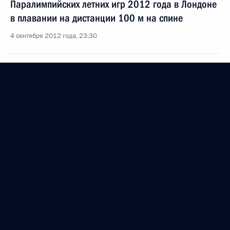
Паралимпийских летних игр 2012 года в Лондоне
в плавании на дистанции 100 м на спине
4 сентября 2012 года, 23:30
Фёдору Триколичу, чемпиону XIV Паралимпийских
летних игр 2012 года в Лондоне в соревнованиях
по лёгкой атлетике в беге на 100 м
4 сентября 2012 года, 23:10
Чемпионкам XIV Паралимпийских летних игр
2012 года в Лондоне в соревнованиях по лёгкой
атлетике в эстафете 4x100 м
4 сентября 2012 года, 23:00