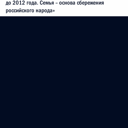
до 2012 года. Семья – основа сбережения
российского народа»
20 декабря 2007 года, 00:00
В.А.АЛИКИНУ
20 декабря 2007 года, 00:00
Коллективу Ленинградского металлического
завода
20 декабря 2007 года, 00:00
Директору ГУ НИИ медицины труда РАМН
Н.Ф.ИЗМЕРОВУ
19 декабря 2007 года, 00:00