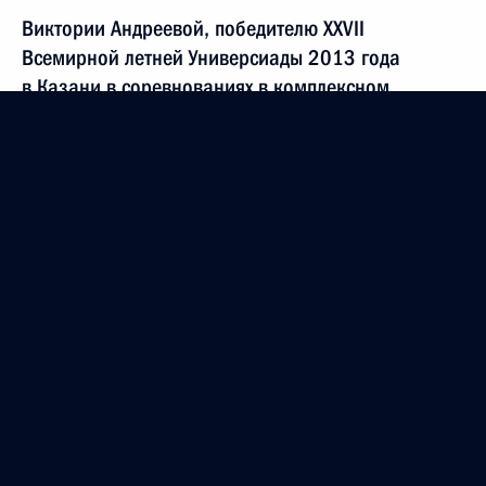
Виктории Андреевой, победителю XXVII
Всемирной летней Универсиады 2013 года
в Казани в соревнованиях в комплексном
плавании на 200 метров
15 июля 2013 года, 20:00
Яне Костенко, победителю XXVII Всемирной
летней Универсиады 2013 года в Казани
в соревнованиях по самбо в весовой категории
до 60 кг
15 июля 2013 года, 19:25
Владимиру Морозову, победителю XXVII
Всемирной летней Универсиады 2013 года