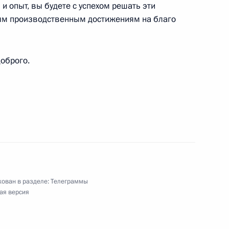
и опыт, вы будете с успехом решать эти
ым производственным достижениям на благо
оброго.
го молодёжного форума «Балтийский Артек –
ован в разделе:
Телеграммы
ая версия