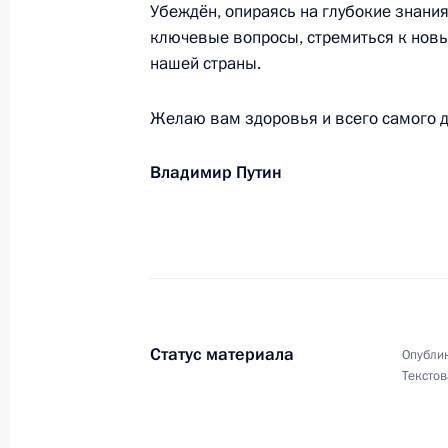
Убеждён, опираясь на глубокие знания 
ключевые вопросы, стремиться к нов
нашей страны.
Российским мусульманам
Желаю вам здоровья и всего самого д
8 августа 2013 года, 09:10
Владимир Путин
Родным Анатолия Рахлина
7 августа 2013 года, 14:00
Участникам и гостям Международно
Статус материала
Опублик
2013»
Текстов
7 августа 2013 года, 12:00