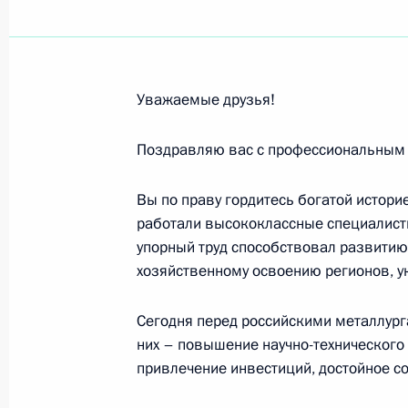
Участникам и гостям Северо-Кавк
14 августа 2013 года, 10:00
Уважаемые друзья!
Коллективу газеты «Комсомольская
Поздравляю вас с профессиональным 
13 августа 2013 года, 12:30
Вы по праву гордитесь богатой истори
работали высококлассные специалисты
упорный труд способствовал развитию
Работникам и ветеранам строитель
хозяйственному освоению регионов, у
11 августа 2013 года, 11:00
Сегодня перед российскими металлург
них – повышение научно-технического 
привлечение инвестиций, достойное с
Физкультурникам, спортсменам, ра
10 августа 2013 года, 10:00