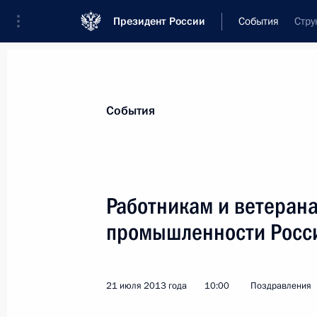
Президент России
События
Стру
Президент
Администрация
Государст
Новости
Стенограммы
Поездки
Те
События
Показа
Работникам и ветеран
промышленности Росс
Пранабу Мукерджи, Президенту Рес
министру Республики Индия
15 августа 2013 года, 12:00
21 июля 2013 года
10:00
Поздравления