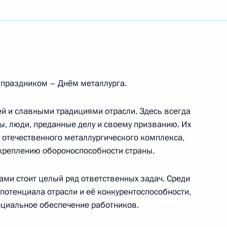
азского молодёжного форума «Машук-2013»
 правда»
праздником – Днём металлурга.
ей и славными традициями отрасли. Здесь всегда
, люди, преданные делу и своему призванию. Их
 отечественного металлургического комплекса,
ной отрасли России
креплению обороноспособности страны.
ами стоит целый ряд ответственных задач. Среди
потенциала отрасли и её конкурентоспособности,
оциальное обеспечение работников.
ботникам сферы физической культуры и спорта