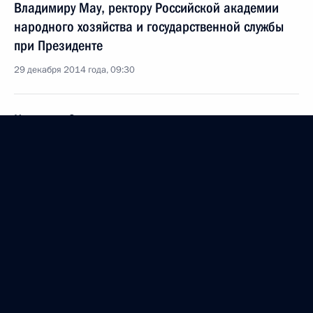
Владимиру Мау, ректору Российской академии
народного хозяйства и государственной службы
при Президенте
29 декабря 2014 года, 09:30
Николаю Сличенко, художественному
руководителю Московского музыкально-
драматического цыганского театра «Ромэн»,
народному артисту СССР
27 декабря 2014 года, 10:55
Эммануилу Виторгану, актёру театра и кино,
народному артисту России
27 декабря 2014 года, 10:30