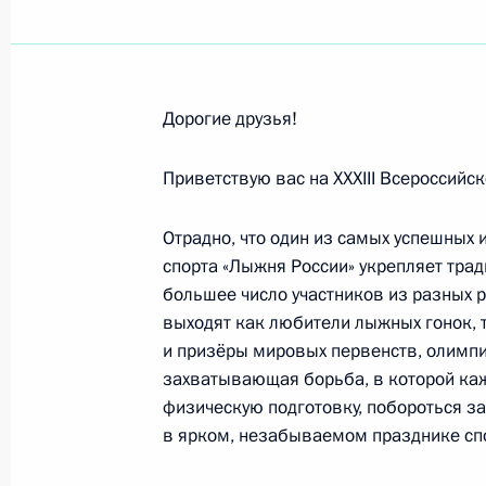
Виталию Смирнову, почётному през
14 февраля 2015 года, 10:30
Дорогие друзья!
Участникам, гостям и организатор
искусств в Сочи
Приветствую вас на XXXIII Всероссийс
13 февраля 2015 года, 09:10
Отрадно, что один из самых успешных 
спорта «Лыжня России» укрепляет тра
большее число участников из разных р
Участникам и гостям Всероссийско
выходят как любители лыжных гонок, 
13 февраля 2015 года, 09:00
и призёры мировых первенств, олимпи
захватывающая борьба, в которой ка
физическую подготовку, побороться за
в ярком, незабываемом празднике спо
Сотрудникам и ветеранам Министе
10 февраля 2015 года, 12:00