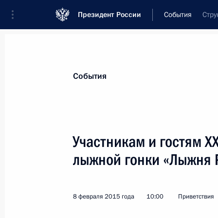
Президент России
События
Стру
Президент
Администрация
Государст
Новости
Стенограммы
Поездки
Те
События
Показа
Участникам и гостям X
лыжной гонки «Лыжня 
Поздравление буддистам России
19 февраля 2015 года, 09:00
8 февраля 2015 года
10:00
Приветствия