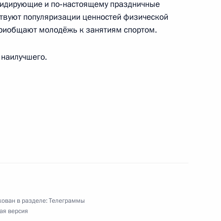
олидирующие и по‑настоящему праздничные
ствуют популяризации ценностей физической
приобщают молодёжь к занятиям спортом.
 и кино, народному артисту СССР
 наилучшего.
кой авиации
литическому обозревателю, писателю
ован в разделе:
Телеграммы
ая версия