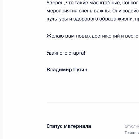
Уверен, что такие масштабные, конс
мероприятия очень важны. Они содей
культуры и здорового образа жизни, 
Владимиру Зельдину, актёру театра
Желаю вам новых достижений и всего
10 февраля 2015 года, 09:00
Удачного старта!
Работникам и ветеранам гражданс
Владимир Путин
9 февраля 2015 года, 11:15
Валентину Зорину, журналисту, по
9 февраля 2015 года, 09:40
Статус материала
Опублик
Текстов