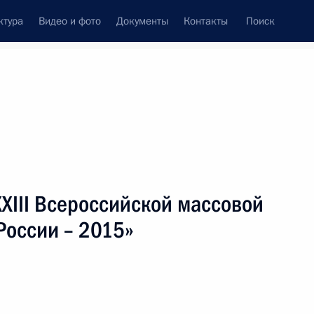
ктура
Видео и фото
Документы
Контакты
Поиск
венный Совет
Совет Безопасности
Комиссии и советы
леграммы
Сведения о Президенте
январь, 2015
ть следующие материалы
XXIII Всероссийской массовой
России – 2015»