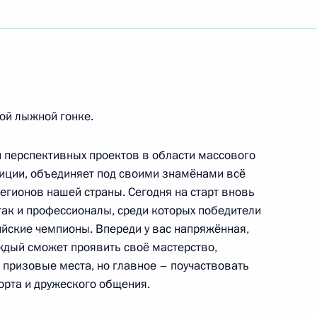
иденту Олимпийского комитета России
ам VIII Зимнего международного фестиваля
кой лыжной гонке.
и перспективных проектов в области массового
диции, объединяет под своими знамёнами всё
егионов нашей страны. Сегодня на старт вновь
го форума добровольцев
так и профессионалы, среди которых победители
йские чемпионы. Впереди у вас напряжённая,
ждый сможет проявить своё мастерство,
 призовые места, но главное – поучаствовать
рта и дружеского общения.
рства иностранных дел Российской Федерации