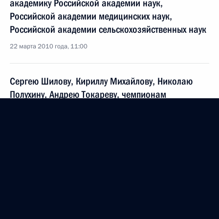
академику Российской академии наук,
Российской академии медицинских наук,
Российской академии сельскохозяйственных наук
22 марта 2010 года, 11:00
Сергею Шилову, Кириллу Михайлову, Николаю
Полухину, Андрею Токареву, чемпионам
по лыжным гонкам (эстафета) X Паралимпийских
зимних игр в Ванкувере
22 марта 2010 года, 09:10
Марии Иовлевой, Михалине Лысовой, Любови
Васильевой, Наталье Якимовой, Алексею
Иванову, чемпионам по лыжным гонкам
(эстафета) X Паралимпийских зимних игр