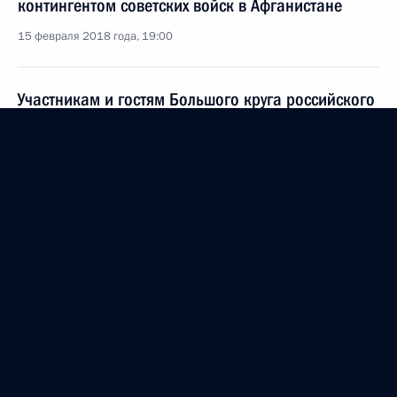
контингентом советских войск в Афганистане
15 февраля 2018 года, 19:00
Участникам и гостям Большого круга российского
казачества
15 февраля 2018 года, 09:30
Королеве Дании Маргрете II
14 февраля 2018 года, 10:40
Участникам, организаторам и гостям XXXVI
открытой Всероссийской массовой лыжной гонки
«Лыжня России»
10 февраля 2018 года, 11:00