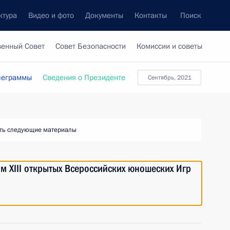
ктура
Видео и фото
Документы
Контакты
Поиск
венный Совет
Совет Безопасности
Комиссии и советы
леграммы
Сведения о Президенте
Сентябрь, 2021
ть следующие материалы
м XIII открытых Всероссийских юношеских Игр