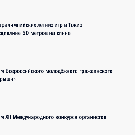
аралимпийских летних игр в Токио
сциплине 50 метров на спине
ям Всероссийского молодёжного гражданского
крыши»
ям XII Международного конкурса органистов