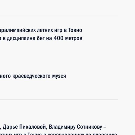
аралимпийских летних игр в Токио
е в дисциплине бег на 400 метров
нного краеведческого музея
, Дарье Пикаловой, Владимиру Сотникову –
етних игр в Токио в соревнованиях по плаванию