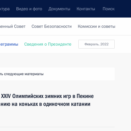
ктура
Видео и фото
Документы
Контакты
Поиск
венный Совет
Совет Безопасности
Комиссии и советы
леграммы
Сведения о Президенте
Февраль, 2022
ть следующие материалы
XXIV Олимпийских зимних игр в Пекине
анию на коньках в одиночном катании