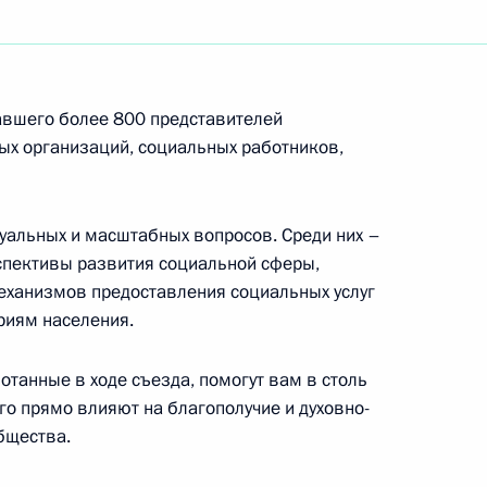
 составу Московской государственной академии
авшего более 800 представителей
ых организаций, социальных работников,
венная литература»
туальных и масштабных вопросов. Среди них –
спективы развития социальной сферы,
ханизмов предоставления социальных услуг
риям населения.
 германской экономики Клаусу Мангольду
танные в ходе съезда, помогут вам в столь
го прямо влияют на благополучие и духовно-
бщества.
льных педагогов и социальных работников