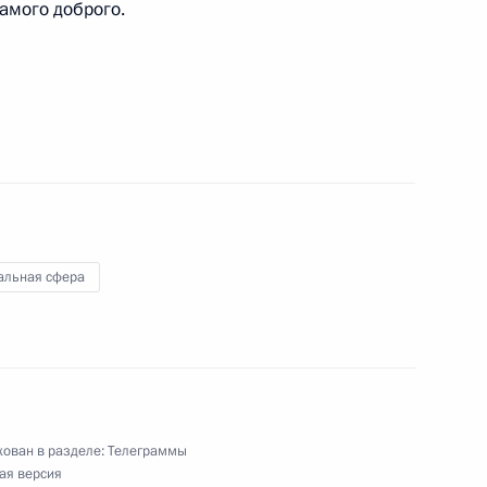
амого доброго.
форума меценатов
альная сфера
кого института открытого образования, члену-
ии наук
ован в разделе:
Телеграммы
ному артисту России
ая версия