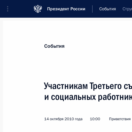
Президент России
События
Стру
Президент
Администрация
Государст
Новости
Стенограммы
Поездки
Те
События
Показа
Участникам Третьего с
и социальных работни
Участникам финальных мероприятий
кадетов «Юные таланты Отчизны»
16 октября 2010 года, 14:30
14 октября 2010 года
10:00
Приветствия