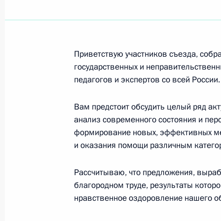
Профессорско-преподавательскому
тонкой химической технологии
15 октября 2010 года, 12:00
Приветствую участников съезда, собр
государственных и неправительственн
педагогов и экспертов со всей России.
Коллективу издательства «Художест
Вам предстоит обсудить целый ряд ак
15 октября 2010 года, 11:00
анализ современного состояния и пер
формирование новых, эффективных ме
и оказания помощи различным катего
Председателю Восточного комитета
Рассчитываю, что предложения, вырабо
14 октября 2010 года, 16:00
благородном труде, результаты которо
нравственное оздоровление нашего о
Участникам Третьего съезда социа