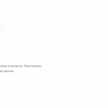
уреату Государственных премий СССР и РСФСР,
т
а России
ован в разделе:
Телеграммы
му руководителю Театра миниатюр
ая версия
ероссийского фестиваля Андрея Петрова