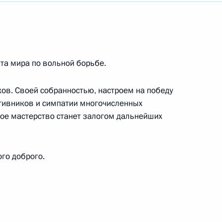
уционного Суда России
та мира по вольной борьбе.
а радиотехники и электроники имени
ов. Своей собранностью, настроем на победу
рственных премий, академику РАН
тивников и симпатии многочисленных
ое мастерство станет залогом дальнейших
ания Генерального Совета Федерации
го доброго.