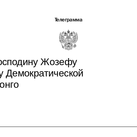
Телеграмма
господину Жозефу
у Демократической
онго