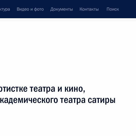
ктура
Видео и фото
Документы
Контакты
Поиск
тистке театра и кино,
кадемического театра сатиры