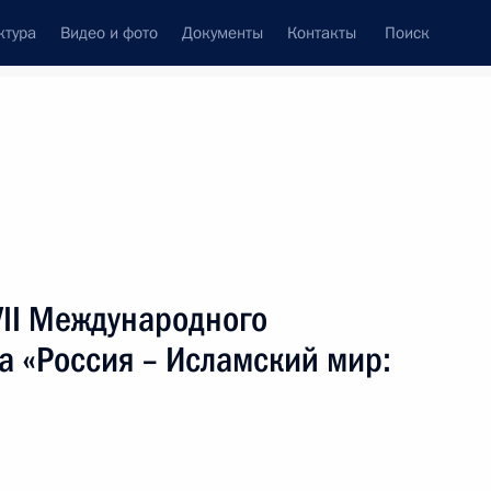
ктура
Видео и фото
Документы
Контакты
Поиск
венный Совет
Совет Безопасности
Комиссии и советы
леграммы
Сведения о Президенте
Май, 2026
ть следующие материалы
VII Международного
а «Россия – Исламский мир: