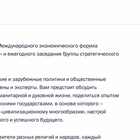
ям пятого Всероссийского молодёжного
одой»
I Международного экономического форума
тям Международной конференции
 и ежегодного заседания Группы стратегического
бальные вызовы современности»
ские и зарубежные политики и общественные
ены и эксперты. Вам предстоит обсудить
анитарной и духовной жизни, поделиться опытом
ям Всероссийского съезда учителей физической
скими государствами, в основе которого –
о-цивилизационному многообразию, настрой
ного и успешного будущего.
вители разных религий и народов, каждый