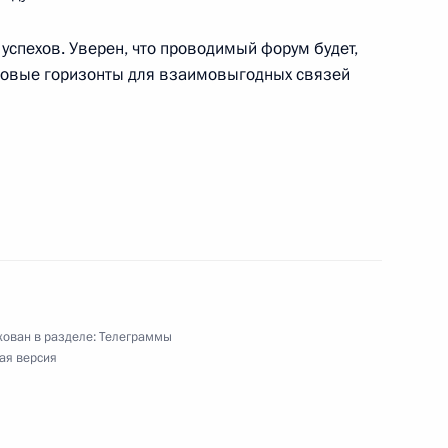
У им. М.В.Ломоносова
успехов. Уверен, что проводимый форум будет,
 новые горизонты для взаимовыгодных связей
, Премьер-Министру Индии Нарендре Моди
ям ХIII Московского инновационного
ован в разделе:
Телеграммы
ая версия
йская корпорация ракетно-космического
 систем» Д.Автайкину, коллективу и ветеранам