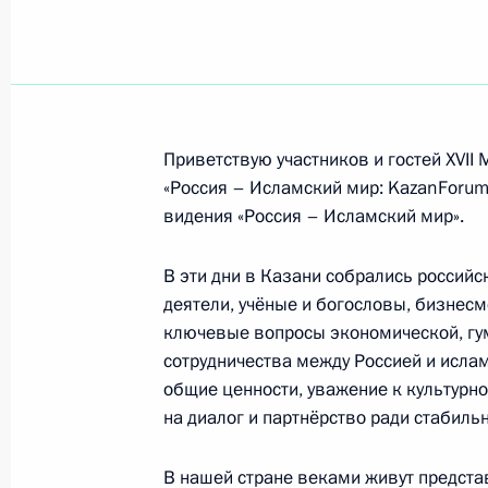
Участникам, организаторам и гост
образовательного форума «Юг мол
20 мая 2026 года, 14:00
Приветствую участников и гостей XVI
Участникам, организаторам и гос
«Россия – Исламский мир: KazanForum»
«Конституционный контроль и гло
видения «Россия – Исламский мир».
20 мая 2026 года, 11:10
В эти дни в Казани собрались россий
деятели, учёные и богословы, бизнесм
ключевые вопросы экономической, гум
Участникам, организаторам и гост
сотрудничества между Россией и ислам
культуры
общие ценности, уважение к культурн
19 мая 2026 года, 13:30
на диалог и партнёрство ради стабиль
В нашей стране веками живут предста