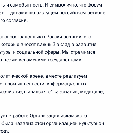
ть и самобытность. И символично, что форум
составу, студентам и курсантам, аспирантам
тан – динамично растущем российском регионе,
рала С.О.Макарова
го согласия.
распространённых в России религий, его
 которые вносят важный вклад в развитие
Касым-Жомарту Токаеву
льтуры и социальной сферы. Мы стремимся
о всеми исламскими государствами.
олитической арене, вместе реализуем
ке, промышленности, информационных
ссийско-Китайского ЭКСПО
 хозяйстве, финансах, образовании, медицине,
вует в работе Организации исламского
ь была названа этой организацией культурной
составу, студентам, аспирантам и выпускникам
оду.