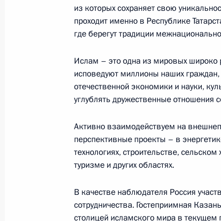
из которых сохраняет свою уникальнос
Профессорско-преподавательскому 
проходит именно в Республике Татарс
и выпускникам ГУМРФ имени адми
где берегут традиции межнационально
19 мая 2026 года, 11:00
Ислам – это одна из мировых широко 
исповедуют миллионы наших граждан,
Президенту Республики Казахстан 
отечественной экономики и науки, ку
углублять дружественные отношения с
17 мая 2026 года, 11:40
Активно взаимодействуем на внешнеп
перспективные проекты – в энергети
Участникам и организаторам Х Ро
технологиях, строительстве, сельском
17 мая 2026 года, 09:00
туризме и других областях.
В качестве наблюдателя Россия участ
сотрудничества. Гостеприимная Казан
Профессорско-преподавательскому 
столицей исламского мира в текущем г