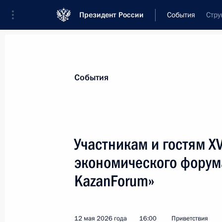
Президент России
События
Стру
Президент
Администрация
Государст
Новости
Стенограммы
Поездки
Те
События
Показа
Участникам и гостям X
экономического форум
Российским полярникам
KazanForum»
21 мая 2026 года, 10:00
12 мая 2026 года
16:00
Приветствия