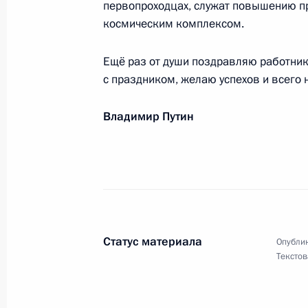
первопроходцах, служат повышению пр
Участникам, организаторам и гост
космическим комплексом.
12 апреля 2026 года, 20:00
Ещё раз от души поздравляю работник
с праздником, желаю успехов и всего 
Участникам торжественного мероп
Владимир Путин
12 апреля 2026 года, 18:00
Православным христианам, всем г
Христово Воскресение
12 апреля 2026 года, 00:00
Статус материала
Опублик
Текстов
Патриарху Московскому и всея Рус