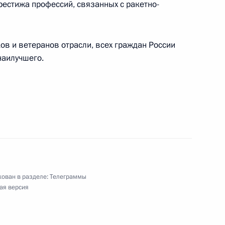
естижа профессий, связанных с ракетно-
ям XXV Московского пасхального фестиваля
ов и ветеранов отрасли, всех граждан России
наилучшего.
риятия, посвящённого Дню космонавтики
ражданам России, отмечающим Светлое
ован в разделе:
Телеграммы
ая версия
и Кириллу