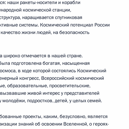
ся: наши ракеты-носители и корабли
народной космической станции,
емонии вручения Международной
труктура, наращивается спутниковая
ремии BraVo
ктивные системы. Космический потенциал России
 качество жизни людей, на безопасность
а широко отмечается в нашей стране.
Общероссийской общественной организации
была подготовлена богатая, насыщенная
смоса, в ходе которой состоялись Космический
нерный конгресс, Всероссийский космический
ые, образовательные, просветительские,
 вызвавшие живой интерес у представителей
 молодёжи, подростков, детей, у целых семей.
ова РАН
ебованные проекты, каким, безусловно, является
изации знаний об освоении Вселенной, о героях-