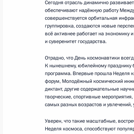
Сегодня отрасль динамично развивает
обеспечивают надёжную работу Между
Участникам и гостям восьмой цер
совершенствуется орбитальная инфрас
профессиональной музыкальной п
группировка, создаются новые перспе
14 апреля 2026 года, 19:00
всё активнее работает на экономику и
и суверенитет государства.
Отрадно, что День космонавтики всегд
Делегатам и гостям XVIII съезда 
К нынешнему, юбилейному празднику 
«Российский Красный Крест»
программа. Впервые прошла Неделя ко
13 апреля 2026 года, 11:00
форум, Молодёжный космический инже
диктант, другие содержательные научн
творческие, спортивные мероприятия,
самых разных возрастов и увлечений, у
Коллективу ИМЭМО им.Е.М.Примак
13 апреля 2026 года, 10:00
Уверен, что такие масштабные, востр
Неделя космоса, способствуют популяр