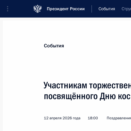
Президент России
События
Стру
Президент
Администрация
Государст
Новости
Стенограммы
Поездки
Те
События
Показа
Участникам торжестве
посвящённого Дню ко
Участникам и организаторам 60-
по химии
16 апреля 2026 года, 12:45
12 апреля 2026 года
18:00
Поздравления