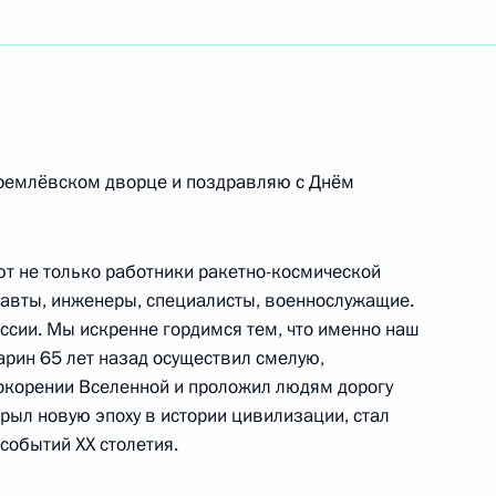
ям расширенного заседания коллегии
го агентства
Кремлёвском дворце и поздравляю с Днём
ского исследовательского центра гематологии
ссийской Федерации
т не только работники ракетно-космической
онавты, инженеры, специалисты, военнослужащие.
ссии. Мы искренне гордимся тем, что именно наш
арин 65 лет назад осуществил смелую,
езда уполномоченных по правам ребёнка
окорении Вселенной и проложил людям дорогу
крыл новую эпоху в истории цивилизации, стал
событий XX столетия.