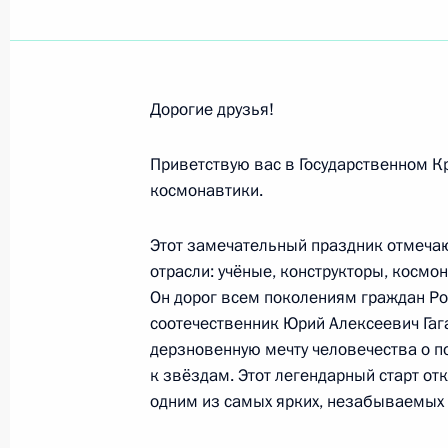
Участникам, организаторам и гост
Федерального медико-биологическо
16 апреля 2026 года, 10:30
Дорогие друзья!
Приветствую вас в Государственном 
Коллективу Национального медицин
космонавтики.
Министерства здравоохранения Ро
Этот замечательный праздник отмечаю
15 апреля 2026 года, 15:20
отрасли: учёные, конструкторы, косм
Он дорог всем поколениям граждан Ро
соотечественник Юрий Алексеевич Гаг
Участникам XXV Всероссийского съ
дерзновенную мечту человечества о п
в субъектах Российской Федерации
к звёздам. Этот легендарный старт от
одним из самых ярких, незабываемых 
15 апреля 2026 года, 10:00