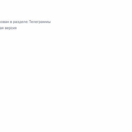
игрокам и сотрудникам хоккейного клуба МВД
ован в разделе:
Телеграммы
ая версия
ику РСФСР, лауреату Государственной премии
реводчику, заслуженному деятелю искусств
«Культура»