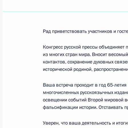
Поздравление Патриарху Московско
24 мая 2010 года, 18:00
Рад приветствовать участников и гост
Евгению Киндинову, актеру МХТ име
РСФСР
Конгресс русской прессы объединяет 
из многих стран мира. Вносит весомы
24 мая 2010 года, 13:08
контактов, сохранение духовных связе
исторической родиной, распространени
Борису Рунову, академику РСХН, Г
Ваша встреча проходит в год 65-летия
24 мая 2010 года, 12:20
многочисленных русскоязычных издани
освещении событий Второй мировой в
фальсификации истории. Отстаивать пр
Участникам и гостям праздничных
Уверен, что ваша деятельность и ито
письменности и культуры