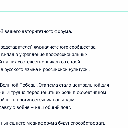
му и всея Руси Кириллу с Днём тезоименитства
ей вашего авторитетного форума.
ни А.П.Чехова, киноактёру, народному артисту
представителей журналистского сообщества
й вклад в укрепление профессиональных
й наших соотечественников со своей
е русского языка и российской культуры.
ерою Советского Союза
 Великой Победы. Эта тема стала центральной для
й. И трудно переоценить их роль в объективном
ойны, в противостоянии попыткам
авду о войне – наш общий долг.
 мероприятий, посвящённых Дню славянской
ги нынешнего медиафорума будут способствовать