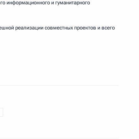
го информационного и гуманитарного
ешной реализации совместных проектов и всего
омольская правда»
о конгресса русской прессы