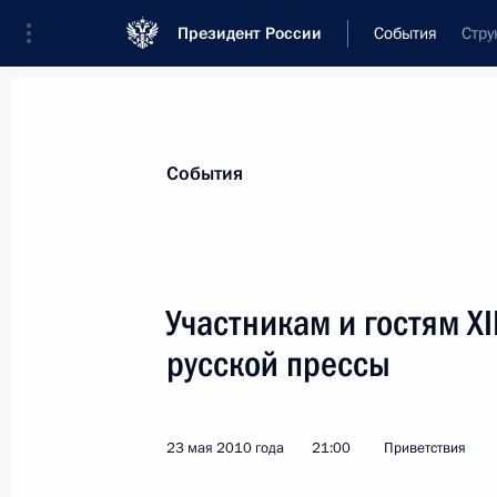
Президент России
События
Стру
Президент
Администрация
Государст
Новости
Стенограммы
Поездки
Те
События
Показа
Участникам и гостям X
русской прессы
Участникам и гостям Международно
25 мая 2010 года, 09:00
23 мая 2010 года
21:00
Приветствия