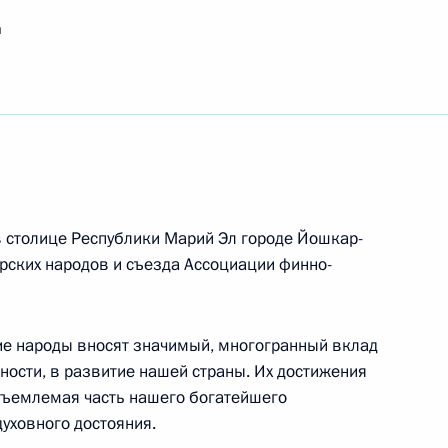
1-го гвардейского инженерно-сапёрного полка
я
ната мира по спортивной борьбе 2025 года
иях по вольной борьбе в весовой категории
в столице Республики Марий Эл городе Йошкар-
рских народов и съезда Ассоциации финно-
и охраны труда
ие народы вносят значимый, многогранный вклад
ности, в развитие нашей страны. Их достижения
тъемлемая часть нашего богатейшего
духовного достояния.
ам Международных спортивных игр святого