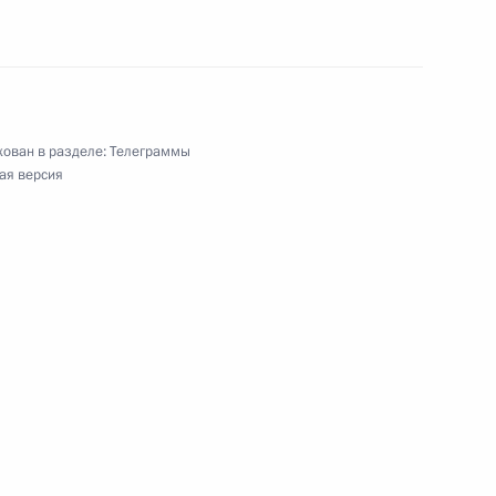
ям Всероссийского форума финно-угорских
о общественного движения «Ассоциация финно-
ован в разделе:
Телеграммы
ая версия
 артистке России
ям Всероссийского форума развития