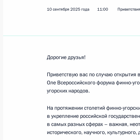
Командованию и личному составу 3
10 сентября 2025 года
11:00
Приветстви
15 сентября 2025 года, 15:30
Завуру Угуеву, победителю чемпио
в Загребе (Хорватия) в соревнован
Дорогие друзья!
до 61 кг
15 сентября 2025 года, 12:00
Приветствую вас по случаю открытия 
Оле Всероссийского форума финно-уго
угорских народов.
Участникам X Всероссийской недел
На протяжении столетий финно-угорск
15 сентября 2025 года, 11:00
в укрепление российской государствен
в самых разных сферах – важная, нео
исторического, научного, культурного, 
Участникам, гостям и организатор