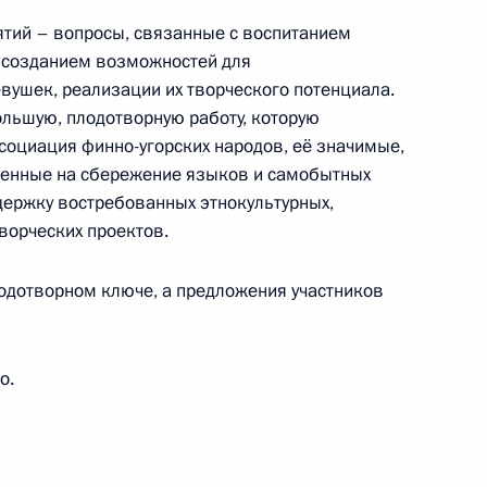
вского
тий – вопросы, связанные с воспитанием
 созданием возможностей для
вушек, реализации их творческого потенциала.
ольшую, плодотворную работу, которую
социация финно-угорских народов, её значимые,
тям шестого Форума социальных инноваций
енные на сбережение языков и самобытных
грузка»
держку востребованных этнокультурных,
ворческих проектов.
лодотворном ключе, а предложения участников
ям финального этапа Всероссийских
ожаный мяч – Школьная футбольная лига»
о.
к 80-й годовщине Победы в Великой