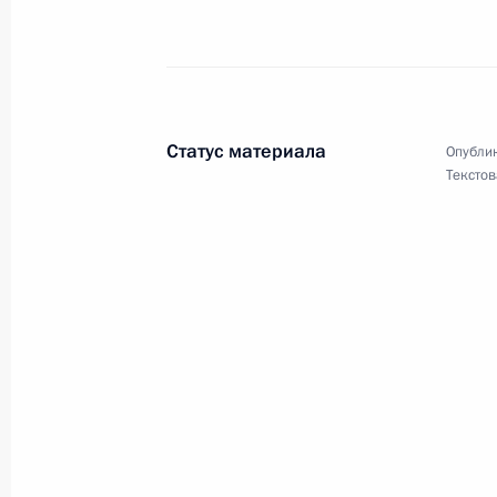
Участникам, организаторам и гост
народов и съезда Общероссийског
угорских народов»
Статус материала
Опублик
10 сентября 2025 года, 11:00
Текстов
Ларисе Долиной, певице, народной
10 сентября 2025 года, 10:30
Участникам, организаторам и гост
гражданского общества «Добрино»
10 сентября 2025 года, 08:15