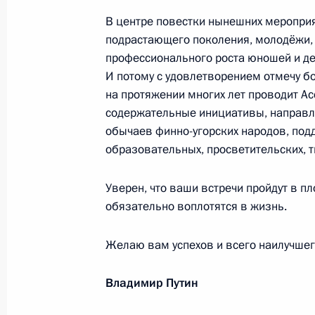
благоверного князя Александра Не
В центре повестки нынешних мероприя
11 сентября 2025 года, 18:00
подрастающего поколения, молодёжи,
профессионального роста юношей и де
И потому с удовлетворением отмечу б
на протяжении многих лет проводит Ас
Участникам, организаторам и гос
содержательные инициативы, направл
регионов «Демография 2.0. Переза
обычаев финно-угорских народов, под
11 сентября 2025 года, 12:00
образовательных, просветительских, т
Уверен, что ваши встречи пройдут в п
обязательно воплотятся в жизнь.
Организаторам, участникам и гост
соревнований по мини-футболу «К
Желаю вам успехов и всего наилучшег
сезона–2024/2025, приуроченных 
Отечественной войне
Владимир Путин
11 сентября 2025 года, 10:30