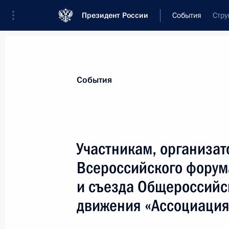
Президент России
События
Стру
Президент
Администрация
Государст
Новости
Стенограммы
Поездки
Те
События
Показа
Участникам, организат
Всероссийского форум
Командованию и личному составу 9
и съезда Общероссийс
15 сентября 2025 года, 15:40
движения «Ассоциация