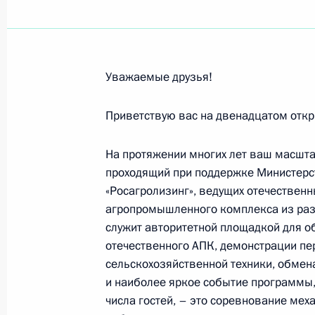
Евгению Князеву, ректору Театрал
9 августа 2025 года, 09:00
Уважаемые друзья!
Физкультурникам, спортсменам, ра
Приветствую вас на двенадцатом откр
9 августа 2025 года, 00:00
На протяжении многих лет ваш масшт
проходящий при поддержке Министерст
«Росагролизинг», ведущих отечествен
Участникам, организаторам и гост
агропромышленного комплекса из разн
по пахоте
служит авторитетной площадкой для о
отечественного АПК, демонстрации пе
8 августа 2025 года, 14:00
сельскохозяйственной техники, обмен
и наиболее яркое событие программ
числа гостей, – это соревнование мех
Участникам, организаторам и гост