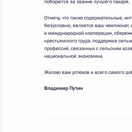
поборются за звание лучшего пахаря.
культурного форума «Истоки»
7 августа 2025 года, 19:00
Отмечу, что такие содержательные, и
безусловно, является ваш чемпионат
и международной кооперации, сбереж
крестьянского труда, поддержке сел
Александру Журбину, композитору, 
профессий, связанных с сельским хоз
России
национальной экономики.
7 августа 2025 года, 09:15
Желаю вам успехов и всего самого до
Участникам, организаторам и гост
Владимир Путин
«Херсонес»
5 августа 2025 года, 20:30