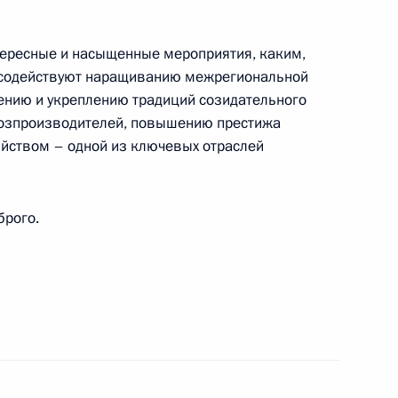
нтересные и насыщенные мероприятия, каким,
, содействуют наращиванию межрегиональной
ению и укреплению традиций созидательного
ьхозпроизводителей, повышению престижа
пианисту, заслуженному деятелю искусств
яйством – одной из ключевых отраслей
брого.
ям IX Международного фестиваля оперы и балета