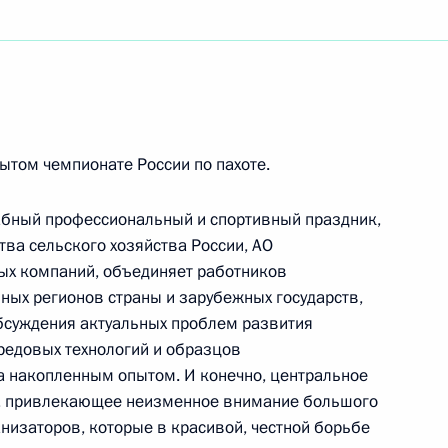
ьного института имени Бориса Щукина
ботникам сферы физической культуры и спорта
ытом чемпионате России по пахоте.
абный профессиональный и спортивный праздник,
ва сельского хозяйства России, АО
ных компаний, объединяет работников
ям двенадцатого открытого чемпионата России
ых регионов страны и зарубежных государств,
бсуждения актуальных проблем развития
редовых технологий и образцов
а накопленным опытом. И конечно, центральное
ы, привлекающее неизменное внимание большого
анизаторов, которые в красивой, честной борьбе
ям Всероссийского молодёжного историко-