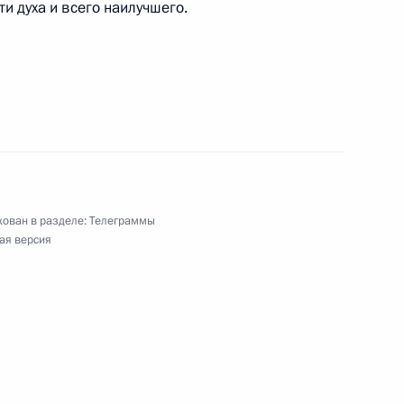
и духа и всего наилучшего.
ESCO
 В.Д.Шашина
ован в разделе:
Телеграммы
ая версия
й Республики Иран Аятолле Сейеду Али
еспублики Иран Масуду Пезешкиану
о-Африканской Республики