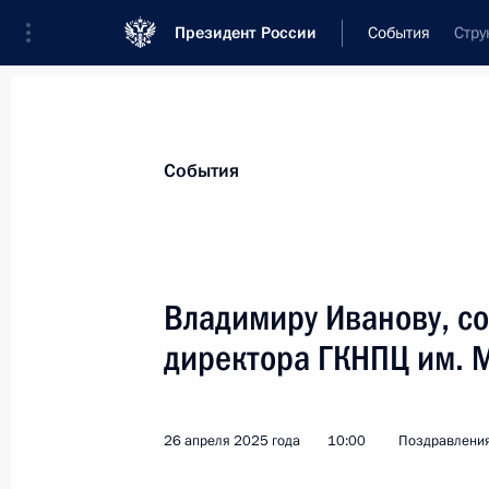
Президент России
События
Стру
Президент
Администрация
Государст
Новости
Стенограммы
Поездки
Те
События
Показа
Владимиру Иванову, со
директора ГКНПЦ им. 
Участникам, организаторам и гос
«Дорога на Ялту»
1 мая 2025 года, 18:30
26 апреля 2025 года
10:00
Поздравлени