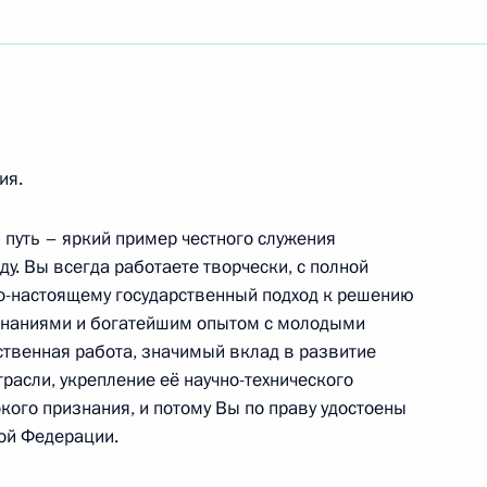
тифашистского конгресса
ия.
 и кино, народной артистке России
путь – яркий пример честного служения
ду. Вы всегда работаете творчески, с полной
по-настоящему государственный подход к решению
 знаниями и богатейшим опытом с молодыми
ственная работа, значимый вклад в развитие
документальной выставки, посвящённой 80-
расли, укрепление её научно-технического
нной войне
кого признания, и потому Вы по праву удостоены
кой Федерации.