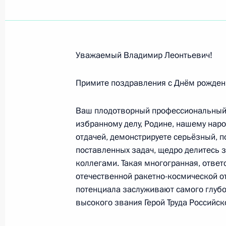
Апрель 2025 года
Участникам III Международного ан
Уважаемый Владимир Леонтьевич!
30 апреля 2025 года, 10:10
Примите поздравления с Днём рожден
Ларисе Удовиченко, актрисе театра
Ваш плодотворный профессиональный 
29 апреля 2025 года, 10:45
избранному делу, Родине, нашему наро
отдачей, демонстрируете серьёзный, 
поставленных задач, щедро делитесь
коллегами. Такая многогранная, ответ
Организаторам и гостям историко-
отечественной ракетно-космической от
летию Победы в Великой Отечестве
потенциала заслуживают самого глубо
29 апреля 2025 года, 10:15
высокого звания Герой Труда Российс