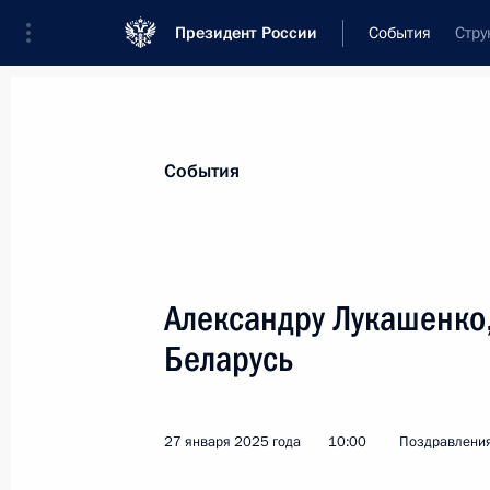
Президент России
События
Стру
Президент
Администрация
Государст
Новости
Стенограммы
Поездки
Те
События
Показа
Александру Лукашенко
Беларусь
Родным и близким Михаила Давыд
10 февраля 2025 года, 18:00
27 января 2025 года
10:00
Поздравлени