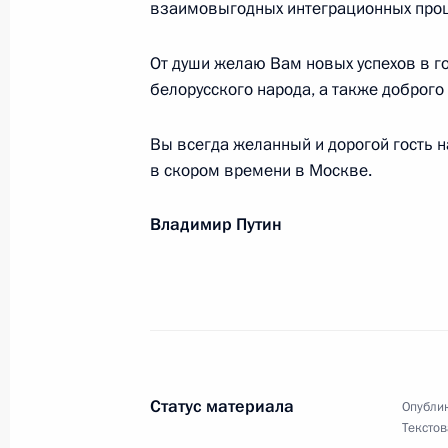
взаимовыгодных интеграционных проц
8 февраля 2025 года, 17:30
От души желаю Вам новых успехов в го
белорусского народа, а также доброго
Участникам, организаторам и гост
гонки «Лыжня России – 2025»
Вы всегда желанный и дорогой гость н
в скором времени в Москве.
8 февраля 2025 года, 10:00
Владимир Путин
Участникам торжественного совмес
российской науки и 80-летию атом
6 февраля 2025 года, 19:00
Статус материала
Опублик
Игорю Матвиенко, композитору, пр
Текстов