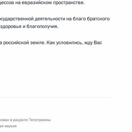
ессов на евразийском пространстве.
сударственной деятельности на благо братского
 здоровья и благополучия.
ям открытой Всероссийской массовой лыжной
а российской земле. Как условились, жду Вас
тного заседания, посвящённого Дню
ной отрасли России
ован в разделе:
Телеграммы
одюсеру, народному артисту России
ая версия