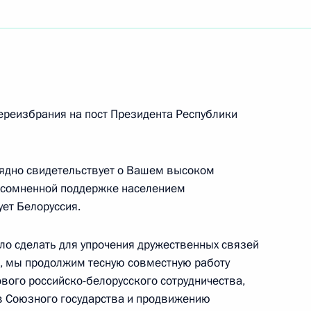
ублики Намибии
рства иностранных дел Российской Федерации
ереизбрания на пост Президента Республики
лядно свидетельствует о Вашем высоком
кой авиации
несомненной поддержке населением
ует Белоруссия.
ло сделать для упрочения дружественных связей
, мы продолжим тесную совместную работу
коллективу, студентам, аспирантам,
ого российско-белорусского сотрудничества,
твенных мероприятий, посвящённых 65-летию
 Союзного государства и продвижению
 народов имени Патриса Лумумбы