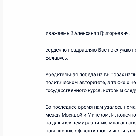
Нанголо Мбумбе, Президенту Респ
10 февраля 2025 года, 13:40
Уважаемый Александр Григорьевич,
Сотрудникам и ветеранам Министе
сердечно поздравляю Вас по случаю п
10 февраля 2025 года, 09:00
Беларусь.
Убедительная победа на выборах наг
Работникам и ветеранам гражданс
политическом авторитете, а также о 
9 февраля 2025 года, 10:00
государственного курса, которым след
За последнее время нам удалось нема
между Москвой и Минском. И, конечно
Профессорско-преподавательскому 
по дальнейшему развитию многопланов
выпускникам и участникам торжес
повышению эффективности институтов
Российского университета дружбы