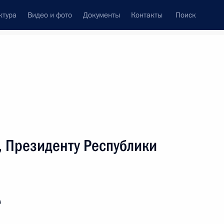
ктура
Видео и фото
Документы
Контакты
Поиск
венный Совет
Совет Безопасности
Комиссии и советы
леграммы
Сведения о Президенте
январь, 2025
ть следующие материалы
, Президенту Республики
ова
я