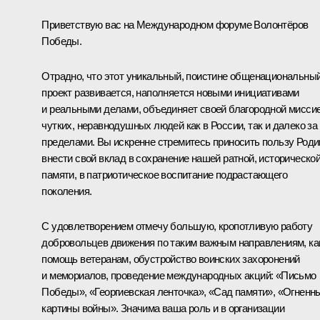
Приветствую вас на Международном форуме Волонтёров
Победы.
Отрадно, что этот уникальный, поистине общенациональны
проект развивается, наполняется новыми инициативами
и реальными делами, объединяет своей благородной мисси
чутких, неравнодушных людей как в России, так и далеко за
пределами. Вы искренне стремитесь приносить пользу Роди
внести свой вклад в сохранение нашей ратной, историческо
памяти, в патриотическое воспитание подрастающего
поколения.
C удовлетворением отмечу большую, кропотливую работу
добровольцев движения по таким важным направлениям, ка
помощь ветеранам, обустройство воинских захоронений
и мемориалов, проведение международных акций: «Письмо
Победы», «Георгиевская ленточка», «Сад памяти», «Огненн
картины войны». Значима ваша роль и в организации