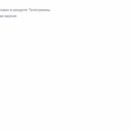
ован в разделе:
Телеграммы
ая версия
у Бердымухамедову
В.Соколову, жителям Кирова и Кировской
ам третьего Международного Тихоокеанского