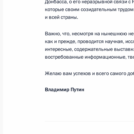
Донбасса, о его неразрывной связи с 
которые своим созидательным трудом
и всей страны.
Участникам, организаторам и гост
2024»
Важно, что, несмотря на нынешнюю неп
23 сентября 2024 года, 12:00
как и прежде, проводится научная, ис
интересные, содержательные выставки
востребованные информационные, тво
Участникам и гостям VII Междунар
неделя»
Желаю вам успехов и всего самого до
23 сентября 2024 года, 09:00
Владимир Путин
Екатерине Чуркиной, Ольге Карасёв
Яковлеву, Дмитрию Тимофееву – сб
Открытой международной астроно