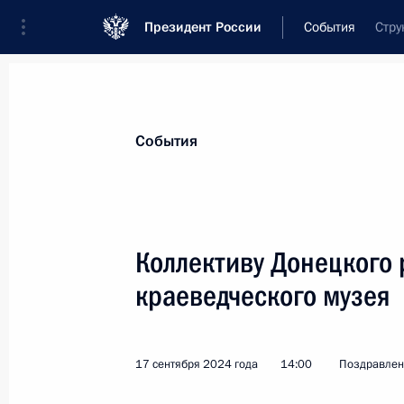
Президент России
События
Стру
Президент
Администрация
Государст
Новости
Стенограммы
Поездки
Те
События
Показа
Коллективу Донецкого 
краеведческого музея
Коллективу АО «Первый канал. Все
27 сентября 2024 года, 10:00
17 сентября 2024 года
14:00
Поздравлен