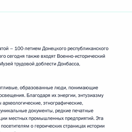
у Бердымухамедову
исту СССР
атой – 100-летием Донецкого республиканского
ого сегодня также входят Военно-исторический
Музей трудовой доблести Донбасса,
ого молодёжного форума «Евразия Global»
лантливые, образованные люди, понимающие
свещения. Благодаря их энергии, энтузиазму
 археологические, этнографические,
 уникальные документы, редкие печатные
кого слёта казачьей молодёжи
кции местных промышленных предприятий. Эта
посетителям о героических страницах истории