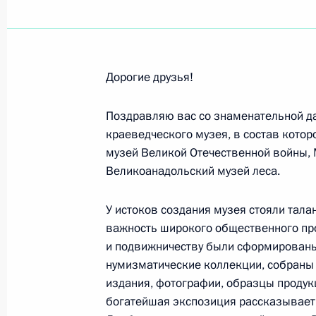
Президенту Туркменистана Сердар
27 сентября 2024 года, 09:00
Дорогие друзья!
Олегу Басилашвили, народному арт
Поздравляю вас со знаменательной д
26 сентября 2024 года, 10:00
краеведческого музея, в состав котор
музей Великой Отечественной войны, 
Великоанадольский музей леса.
Участникам и гостям Международн
24 сентября 2024 года, 18:00
У истоков создания музея стояли та
важность широкого общественного про
и подвижничеству были сформированы
нумизматические коллекции, собраны
Участникам и гостям V Всероссийс
издания, фотографии, образцы проду
24 сентября 2024 года, 15:00
богатейшая экспозиция рассказывает 