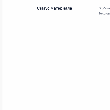
22 сентября 2024 года, 20:00
Статус материала
Опублик
Текстов
Президенту Туркменистана Сердар
22 сентября 2024 года, 09:00
Губернатору Кировской области А.
области
21 сентября 2024 года, 11:00
Гостям, участникам и организатор
театрального фестиваля
20 сентября 2024 года, 12:00