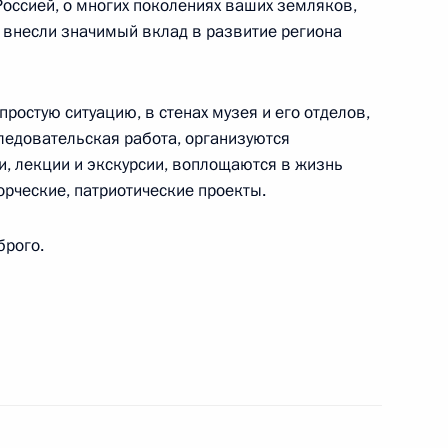
Россией, о многих поколениях ваших земляков,
 внесли значимый вклад в развитие региона
ям X Российского форума «Микроэлектроника
ростую ситуацию, в стенах музея и его отделов,
следовательская работа, организуются
, лекции и экскурсии, воплощаются в жизнь
рческие, патриотические проекты.
одного форума «Российская энергетическая
брого.
ой, Егору Леденёву, Татьяне Мигаль, Марку
орной команде России, победившей на третьей
мической олимпиаде