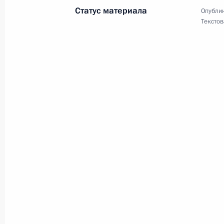
Статус материала
Опублик
Текстов
Участникам Всероссийского форум
10 сентября 2024 года, 11:30
Участникам и гостям церемонии в
Л.Н.Толстого
9 сентября 2024 года, 23:00
Родным и близким Александра Ма
9 сентября 2024 года, 12:00