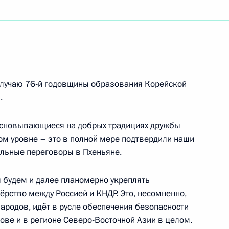
итанникам и выпускникам Нахимовского военно-
Министерства обороны Российской Федерации
случаю 76-й годовщины образования Корейской
.
основывающиеся на добрых традициях дружбы
ом уровне – это в полной мере подтвердили наши
пийской чемпионке, депутату Государственной
льные переговоры в Пхеньяне.
 будем и далее планомерно укреплять
рство между Россией и КНДР. Это, несомненно,
ародов, идёт в русле обеспечения безопасности
ове и в регионе Северо-Восточной Азии в целом.
ному руководителю и главному дирижёру