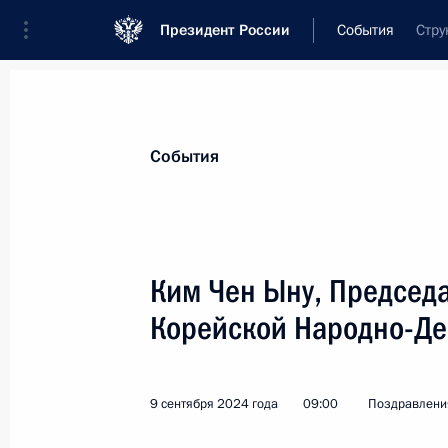
Президент России
События
Стру
Президент
Администрация
Государст
Новости
Стенограммы
Поездки
Те
События
Показа
Ким Чен Ыну, Председ
Корейской Народно-Де
Коллективу Донецкого республикан
17 сентября 2024 года, 14:00
9 сентября 2024 года
09:00
Поздравлени