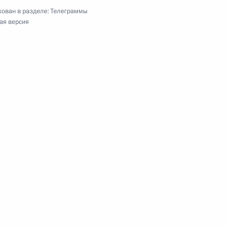
ован в разделе:
Телеграммы
ая версия
а профессиональной ориентации «ПроеКТОриЯ»
ручения Международной премии мира имени
слякова