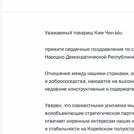
Жителям Республики Дагестан
14 сентября 2024 года, 10:30
Уважаемый товарищ Ким Чен Ын,
Преподавательскому составу, восп
морского ордена Почёта училища 
примите сердечные поздравления по 
Народно-Демократической Республики
14 сентября 2024 года, 10:00
Отношения между нашими странами, 
и добрососедства, находятся на высок
Ирине Родниной, трёхкратной олим
недавние конструктивные и содержате
Думы Российской Федерации
12 сентября 2024 года, 21:10
Уверен, что совместными усилиями мы
всеобъемлющее стратегическое партнё
отвечает коренным интересам наших н
и стабильности на Корейском полуостр
Владимиру Спивакову, художествен