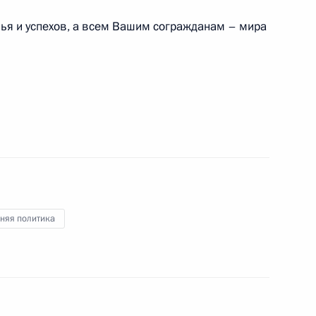
оркестра России и Государственного камерного
ья и успехов, а всем Вашим согражданам – мира
ссийского этапа Всероссийских спортивных
дентские спортивные игры» 2023/2024
няя политика
ссийского этапа Всероссийских спортивных
ентские состязания» 2023/2024 учебного года