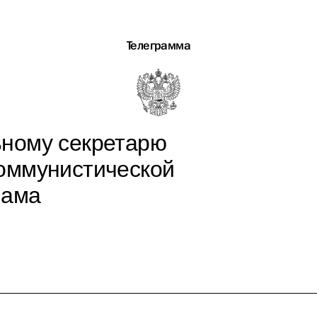
Телеграмма
ьному секретарю
оммунистической
нама