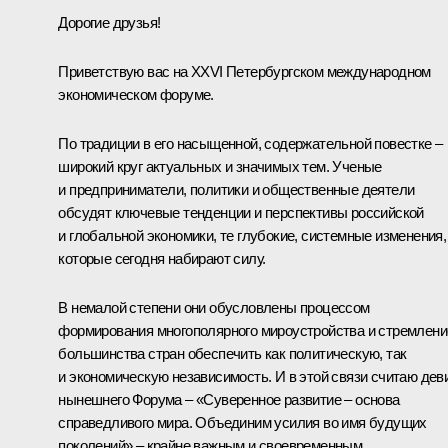
Дорогие друзья!
Приветствую вас на XXVI Петербургском международном
экономическом форуме.
По традиции в его насыщенной, содержательной повестке –
широкий круг актуальных и значимых тем. Ученые
и предприниматели, политики и общественные деятели
обсудят ключевые тенденции и перспективы российской
и глобальной экономики, те глубокие, системные изменения,
которые сегодня набирают силу.
В немалой степени они обусловлены процессом
формирования многополярного мироустройства и стремлен
большинства стран обеспечить как политическую, так
и экономическую независимость. И в этой связи считаю дев
нынешнего Форума – «Суверенное развитие – основа
справедливого мира. Объединим усилия во имя будущих
поколений» – крайне важным и своевременным.