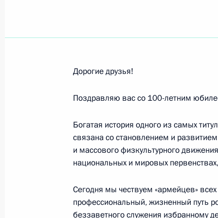
Участникам и гостям Всероссийско
процветания России»
11 мая 2023 года, 10:00
Дорогие друзья!
Коллективу телеканала «История»
Поздравляю вас со 100-летним юбиле
9 мая 2023 года, 12:00
Богатая история одного из самых титу
связана со становлением и развитием
и массового физкультурного движения
Участникам и гостям финального эт
национальных и мировых первенствах,
среди любительских команд
4 мая 2023 года, 17:00
Сегодня мы чествуем «армейцев» всех 
профессиональный, жизненный путь ро
беззаветного служения избранному де