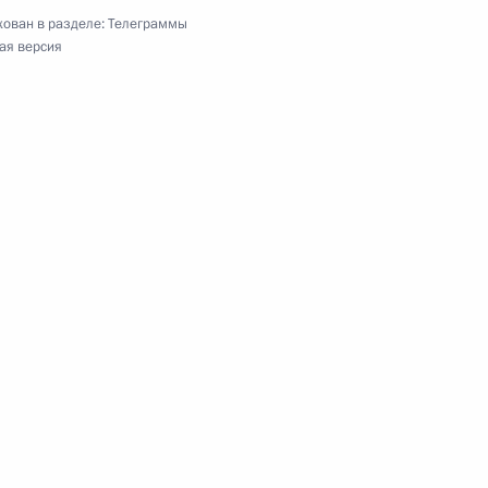
ован в разделе:
Телеграммы
ая версия
ого мероприятия Федерации независимых
Празднику весны и труда