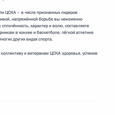
здничного концерта «Песни Победы»
ели ЦСКА – в числе признанных лидеров
асивой, напряжённой борьбе вы неизменно
 сплочённость, характер и волю, составляете
никам в хоккее и баскетболе, лёгкой атлетике
ногих других видах спорта.
 коллективу и ветеранам ЦСКА здоровья, успехов
спублики Узбекистан
енеру РСФСР, главному тренеру волейбольного