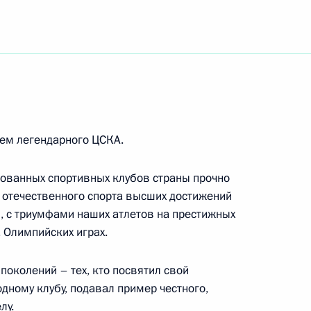
го форума «Здоровье нации – основа
ем легендарного ЦСКА.
лованных спортивных клубов страны прочно
 отечественного спорта высших достижений
, с триумфами наших атлетов на престижных
апа XII Всероссийского фестиваля по хоккею
 Олимпийских играх.
поколений – тех, кто посвятил свой
дному клубу, подавал пример честного,
лу.