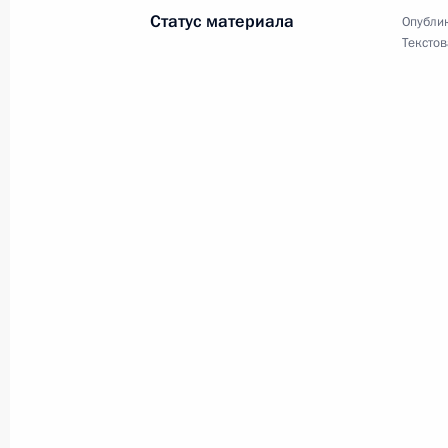
1 мая 2023 года, 11:30
Статус материала
Опублик
Текстов
Участникам и гостям торжественн
профсоюзов России, посвящённого 
1 мая 2023 года, 11:00
Родным и близким В.М.Зайцева
1 мая 2023 года, 10:00
Апрель 2023 года
Е.Ю.Киселёвой