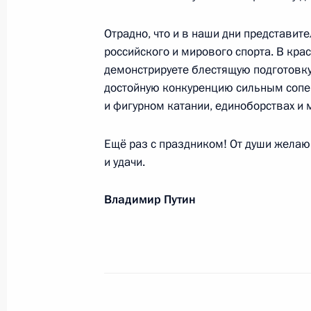
Участникам и гостям большого пра
Отрадно, что и в наши дни представит
2 мая 2023 года, 18:05
российского и мирового спорта. В кр
демонстрируете блестящую подготовку,
достойную конкуренцию сильным сопер
Родным и близким В.А.Юдашкина
и фигурном катании, единоборствах и м
2 мая 2023 года, 17:00
Ещё раз с праздником! От души желаю
и удачи.
Шавкату Мирзиёеву, Президенту Ре
Владимир Путин
2 мая 2023 года, 11:05
Николаю Карполю, заслуженному тр
клуба «Уралочка»