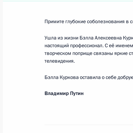
Юрию Башмету, художественному ру
Государственного симфонического 
24 января 2023 года, 12:30
Примите глубокие соболезнования в с
Ушла из жизни Бэлла Алексеевна Курк
настоящий профессионал. С её именем
Коллективу АО «Газпром-медиа Хол
творческом поприще связаны яркие с
21 января 2023 года, 10:10
телевидения.
Бэлла Куркова оставила о себе добрую
Родным и близким Бэллы Курковой
Владимир Путин
19 января 2023 года, 13:40
Родным и близким Николая Достал
19 января 2023 года, 12:00