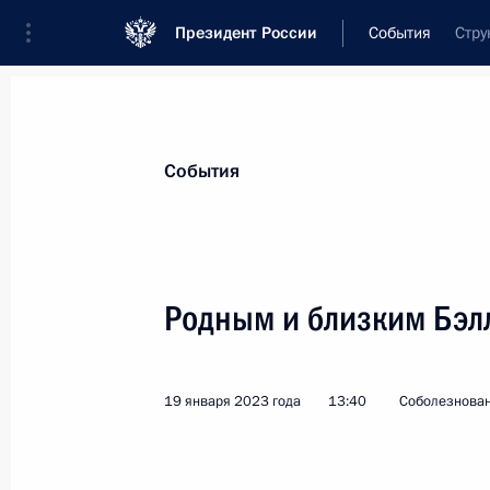
Президент России
События
Стру
Президент
Администрация
Государст
Новости
Стенограммы
Поездки
Те
События
Показа
Родным и близким Бэл
Президенту Индии Дроупади Мурму
26 января 2023 года, 09:00
19 января 2023 года
13:40
Соболезнова