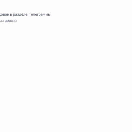
ован в разделе:
Телеграммы
ая версия
 Непала
нного комитета