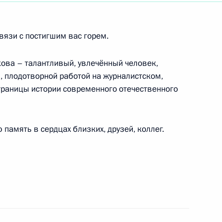
ководителю – главному дирижёру
оркестра «Новая Россия»
вязи с постигшим вас горем.
ова – талантливый, увлечённый человек,
, плодотворной работой на журналистском,
динг»
траницы истории современного отечественного
 память в сердцах близких, друзей, коллег.
я