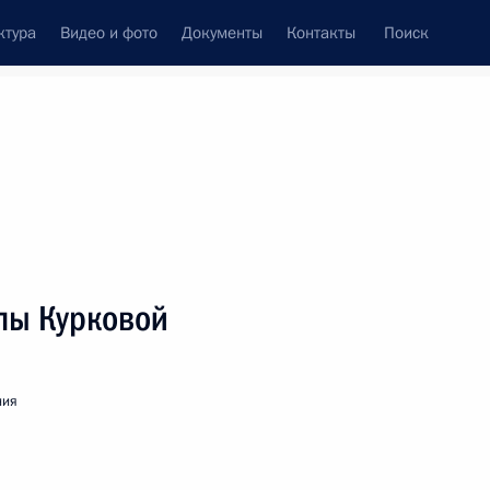
ктура
Видео и фото
Документы
Контакты
Поиск
венный Совет
Совет Безопасности
Комиссии и советы
леграммы
Сведения о Президенте
декабрь, 2022
ть следующие материалы
лы Курковой
, Премьер-министру Индии Нарендре Моди
ния