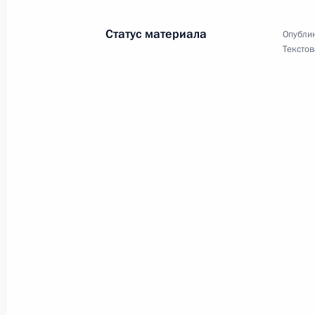
Статус материала
Опублик
Текстов
Бидхье Деви Бхандари, Президенту
15 января 2023 года, 12:00
Г.А.Панфилову, И.Г.Панфилову
14 января 2023 года, 16:00
Сотрудникам и ветеранам Следстве
13 января 2023 года, 14:00