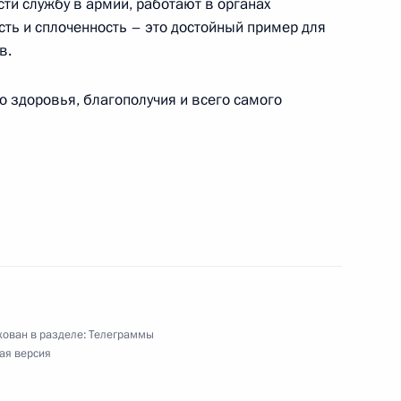
ти службу в армии, работают в органах
ть и сплоченность – это достойный пример для
в.
здоровья, благополучия и всего самого
ёру 60-го Международного кинофестиваля
, призёру 60-го Международного кинофестиваля
ован в разделе:
Телеграммы
ая версия