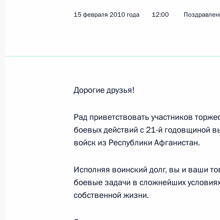
Президенту Португалии Анибалу Ан
15 февраля 2010 года
12:00
Поздравлен
21 февраля 2010 года, 12:45
Алексею Парамонову, футболисту, 
ветеранов Российского футбольног
Дорогие друзья!
21 февраля 2010 года, 12:00
Рад приветствовать участников торже
боевых действий с 21-й годовщиной в
Владимиру Скулачёву, учёному в о
войск из Республики Афганистан.
академии наук
Исполняя воинский долг, вы и ваши т
21 февраля 2010 года, 11:40
боевые задачи в сложнейших условиях,
собственной жизни.
Григорию Добрыгину, актёру, приз