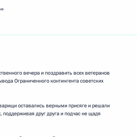
тониу Каваку Силве
ия
олимпийскому чемпиону, председателю Комитета
о союза
ственного вечера и поздравить всех ветеранов
ывода Ограниченного контингента советских
бласти биохимии, академику Российской
оварищи оставались верными присяге и решали
 поддерживая друг друга и подчас не щадя
ёру 60-го Международного кинофестиваля