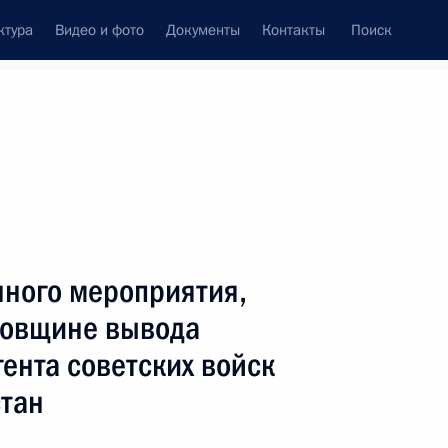
ктура
Видео и фото
Документы
Контакты
Поиск
венный Совет
Совет Безопасности
Комиссии и советы
леграммы
Сведения о Президенте
январь, 2010
ть следующие материалы
нного мероприятия,
довщине вывода
ента советских войск
стан