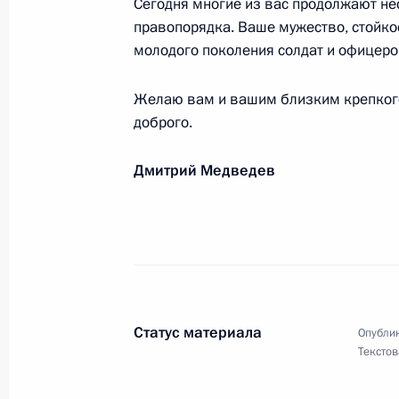
Сегодня многие из вас продолжают нес
«Берлинале»
правопорядка. Ваше мужество, стойкос
20 февраля 2010 года, 11:20
молодого поколения солдат и офицеро
Желаю вам и вашим близким крепкого 
доброго.
Сергею Пускепалису, актёру, приз
«Берлинале»
Дмитрий Медведев
20 февраля 2010 года, 11:10
Павлу Костомарову, кинооператору
«Берлинале»
20 февраля 2010 года, 11:00
Статус материала
Опублик
Текстов