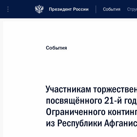
Президент России
События
Стру
Президент
Администрация
Государст
Новости
Стенограммы
Поездки
Те
События
Показа
Участникам торжестве
посвящённого 21-й го
Ольге Будиной, актрисе кино
Ограниченного континг
22 февраля 2010 года, 10:30
из Республики Афгани