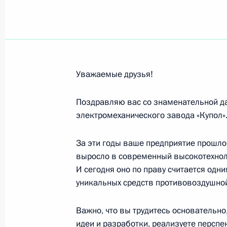
Участникам, организаторам и гос
промышленного форума «Инженеры
27 июня 2022 года, 11:00
Уважаемые друзья!
Участникам Первого конгресса нац
24 июня 2022 года, 09:00
Поздравляю вас со знаменательной д
электромеханического завода «Купол»
За эти годы ваше предприятие прошло 
Наталье Варлей, актрисе театра и
выросло в современный высокотехнол
22 июня 2022 года, 09:30
И сегодня оно по праву считается одн
уникальных средств противовоздушной
Николаю Дроздову, учёному, путеше
Важно, что вы трудитесь основательно
Академии российского телевидени
идеи и разработки, реализуете персп