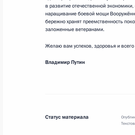
в развитие отечественной экономики
20 июня 2022 года, 12:45
наращивание боевой мощи Вооружённых
бережно хранят преемственность пок
заложенные ветеранами.
Коллективу и ветеранам Ижевского
генеральному директору Фанилу Зи
Желаю вам успехов, здоровья и всего
20 июня 2022 года, 10:30
Владимир Путин
Участникам и гостям общего собра
20 июня 2022 года, 10:00
Статус материала
Опублик
Участникам и гостям Международно
Текстов
17 июня 2022 года, 18:00