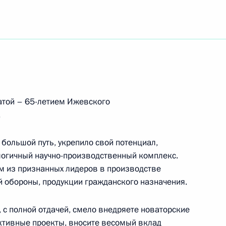
тям X Международного молодёжного
 будущего – 2022»
иональных театров России
атой – 65-летием Ижевского
.
большой путь, укрепило свой потенциал,
 кино, заслуженной артистке РСФСР
огичный научно-производственный комплекс.
им из признанных лидеров в производстве
 обороны, продукции гражданского назначения.
ственнику, популяризатору науки, члену
, с полной отдачей, смело внедряете новаторские
я
ективные проекты, вносите весомый вклад