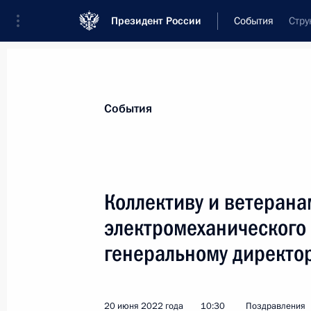
Президент России
События
Стру
Президент
Администрация
Государст
Новости
Стенограммы
Поездки
Те
События
Показа
Коллективу и ветерана
электромеханического 
Работникам и ветеранам судострои
генеральному директо
29 июня 2022 года, 09:00
20 июня 2022 года
10:30
Поздравления