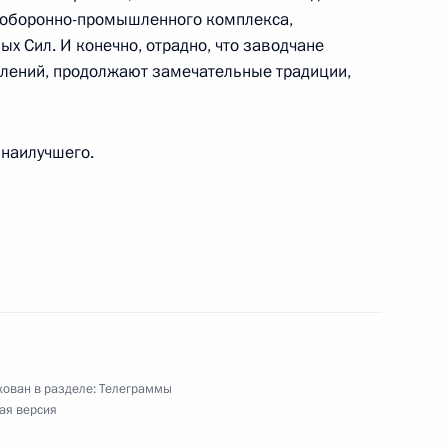
, оборонно-промышленного комплекса,
 Сил. И конечно, отрадно, что заводчане
олений, продолжают замечательные традиции,
 электромеханического завода «Купол»,
ятдинову
 наилучшего.
ния Российского исторического общества
ован в разделе:
Телеграммы
го клубного турнира по дзюдо «Вызов Явары»
ая версия