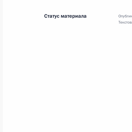
Статус материала
Опублик
Участникам и гостям X Международ
Текстов
Анатолия Рахлина»
16 июня 2022 года, 16:00
Участникам и гостям I Международ
и дирижёров имени С.В.Рахманино
15 июня 2022 года, 19:00
Членам Общероссийской обществе
добровольное пожарное общество
15 июня 2022 года, 09:00