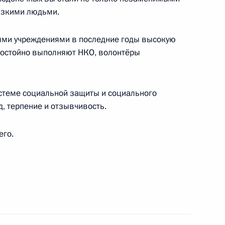
изкими людьми.
ными учреждениями в последние годы высокую
достойно выполняют НКО, волонтёры
 электромеханического завода «Купол»,
ятдинову
истеме социальной защиты и социального
, терпение и отзывчивость.
его.
ния Российского исторического общества
го клубного турнира по дзюдо «Вызов Явары»