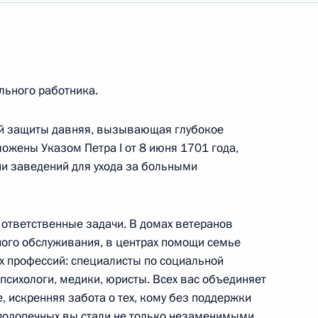
тям X Международного молодёжного
 будущего – 2022»
льного работника.
иональных театров России
ой защиты давняя, вызывающая глубокое
ожены Указом Петра I от 8 июня 1701 года,
и заведений для ухода за больными
 кино, заслуженной артистке РСФСР
 ответственные задачи. В домах ветеранов
ного обслуживания, в центрах помощи семье
ых профессий: специалисты по социальной
 психологи, медики, юристы. Всех вас объединяет
ственнику, популяризатору науки, члену
 искренняя забота о тех, кому без поддержки
я
х подопечных вы стали не только незаменимыми