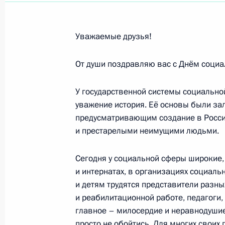
Участникам, организаторам и гос
промышленного форума «Инженеры
27 июня 2022 года, 11:00
Уважаемые друзья!
От души поздравляю вас с Днём социа
Участникам Первого конгресса нац
У государственной системы социальн
24 июня 2022 года, 09:00
уважение история. Её основы были зал
предусматривающим создание в Росси
и престарелыми неимущими людьми.
Наталье Варлей, актрисе театра и
Сегодня у социальной сферы широкие,
22 июня 2022 года, 09:30
и интернатах, в организациях социаль
и детям трудятся представители разн
и реабилитационной работе, педагоги,
Николаю Дроздову, учёному, путеше
главное – милосердие и неравнодушие,
Академии российского телевидени
просто не обойтись. Для многих свои