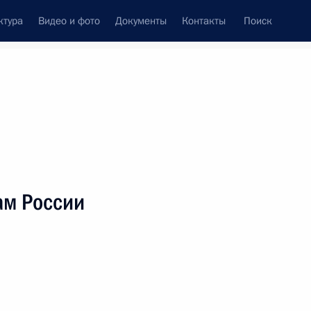
ктура
Видео и фото
Документы
Контакты
Поиск
венный Совет
Совет Безопасности
Комиссии и советы
леграммы
Сведения о Президенте
май, 2022
ть следующие материалы
ам России
тельной отрасли