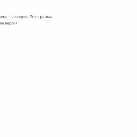
ован в разделе:
Телеграммы
ного юношеского турнира по дзюдо «Кубок
ая версия
ного конкурса пианистов, композиторов
ва
нной организации «Всероссийское
»