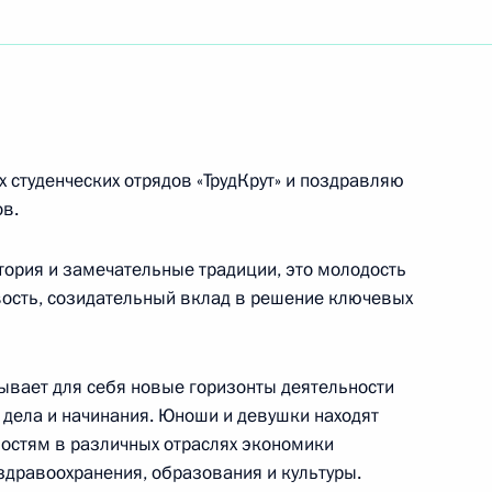
енческих отрядов «ТрудКрут»
ям XV зимнего Международного фестиваля
 студенческих отрядов «ТрудКрут» и поздравляю
ов.
тория и замечательные традиции, это молодость
ивость, созидательный вклад в решение ключевых
ой общественной организации «Молодая гвардия
рывает для себя новые горизонты деятельности
 дела и начинания. Юноши и девушки находят
остям в различных отраслях экономики
 здравоохранения, образования и культуры.