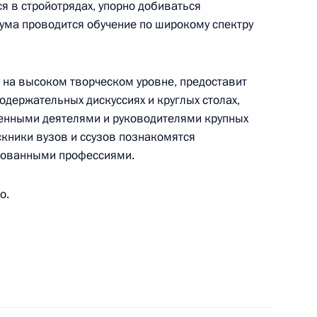
ься в стройотрядах, упорно добиваться
м XXXIII съезда Ассоциации крестьянских
ума проводится обучение по широкому спектру
озяйственных кооперативов России
т на высоком творческом уровне, предоставит
одержательных дискуссиях и круглых столах,
енными деятелями и руководителями крупных
льшунову, Денису Спицову, Сергею Устюгову –
скники вузов и ссузов познакомятся
них игр 2022 года в Пекине в соревнованиях
бованными профессиями.
 км
о.
гурному катанию