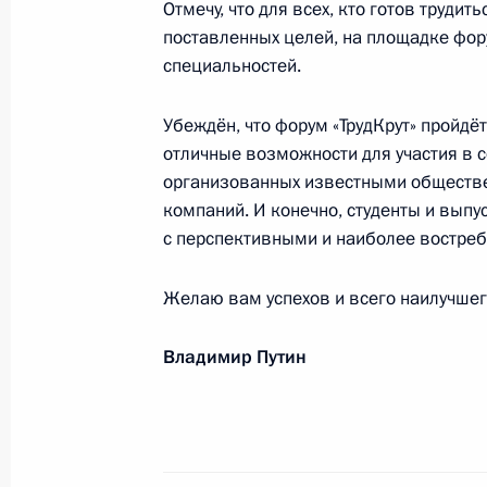
Отмечу, что для всех, кто готов трудит
Участникам, организаторам и гостя
поставленных целей, на площадке фор
(фермерских) хозяйств и сельскох
специальностей.
16 февраля 2022 года, 10:45
Убеждён, что форум «ТрудКрут» пройдё
отличные возможности для участия в с
организованных известными обществ
Алексею Червоткину, Александру Бо
компаний. И конечно, студенты и выпу
победителям XXIV Олимпийских зим
с перспективными и наиболее востре
по лыжным гонкам в эстафете 4х10
13 февраля 2022 года, 12:40
Желаю вам успехов и всего наилучшег
Владимир Путин
Татьяне Тарасовой, тренеру по фи
13 февраля 2022 года, 11:00