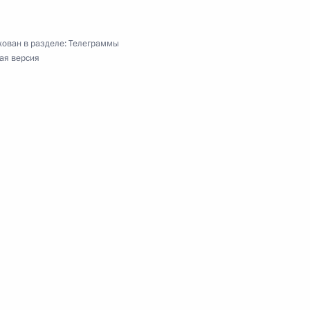
ям XL открытой Всероссийской массовой лыжной
ован в разделе:
Телеграммы
ая версия
Татьяне Сориной, Веронике Степановой –
 зимних игр 2022 года в Пекине
 в эстафете 4х5 км
льного медицинского исследовательского
у РАН