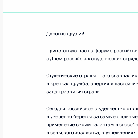
Участникам форума российских студ
17 февраля 2022 года, 10:00
Дорогие друзья!
Участникам, организаторам и гост
Приветствую вас на форуме российских
искусств в Сочи
с Днём российских студенческих отряд
16 февраля 2022 года, 19:00
Студенческие отряды – это славная ис
и крепкая дружба, энергия и настойч
задач развития страны.
Участникам X съезда Всероссийск
«Единой России»
Сегодня российское студенчество отк
16 февраля 2022 года, 11:00
и уверенно берётся за самые сложные
применение своим талантам и способн
и сельского хозяйства, в учреждениях