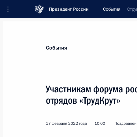
Президент России
События
Стру
Президент
Администрация
Государст
Новости
Стенограммы
Поездки
Те
События
Показа
Участникам форума ро
отрядов «ТрудКрут»
Анне Щербаковой, победительнице 
в соревнованиях по фигурному кат
17 февраля 2022 года, 18:00
17 февраля 2022 года
10:00
Поздравлени