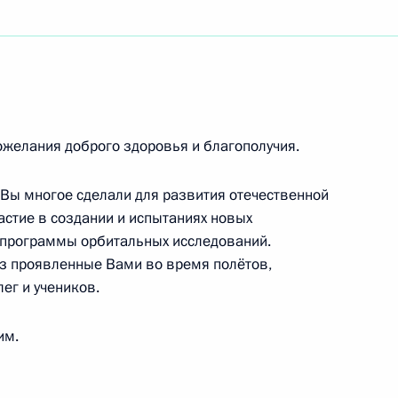
рства иностранных дел Российской Федерации
обозревателю радио «Голос России», писателю,
едерации мира и согласия
ожелания доброго здоровья и благополучия.
 Вы многое сделали для развития отечественной
астие в создании и испытаниях новых
 программы орбитальных исследований.
му руководителю – директору Государственного
з проявленные Вами во время полётов,
анктъ-Петербургъ Опера», народному артисту
ег и учеников.
им.