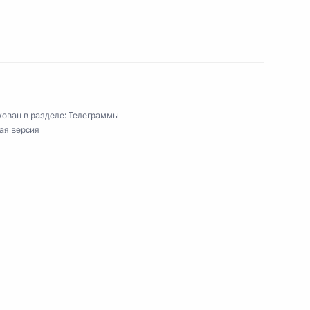
продюсеру
емического Большого симфонического оркестра
ован в разделе:
Телеграммы
ая версия
составу, студентам и аспирантам Российского