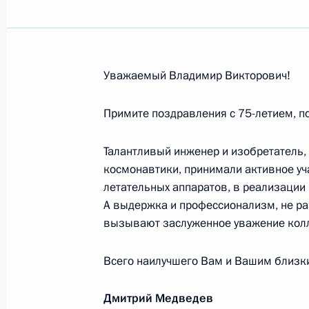
Сотрудникам и ветеранам Министе
10 февраля 2010 года, 12:48
Уважаемый Владимир Викторович!
Валентину Зорину, политическому 
историку, почётному президенту Ф
Примите поздравления с 75-летием, п
9 февраля 2010 года, 10:55
Талантливый инженер и изобретатель,
космонавтики, принимали активное уч
летательных аппаратов, в реализации
Юрию Александрову, художественно
А выдержка и профессионализм, не ра
камерного музыкального театра «С
вызывают заслуженное уважение колл
России
7 февраля 2010 года, 11:45
Всего наилучшего Вам и Вашим близк
Дмитрий Медведев