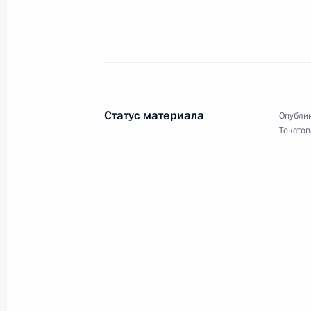
Участникам, организаторам и гост
125-летию со дня рождения Георги
1 декабря 2021 года, 12:00
Статус материала
Опублик
Текстов
Участникам конференции «Глобаль
1 декабря 2021 года, 11:00
Ноябрь 2021 года
Н.Н.Белохвостиковой
29 ноября 2021 года, 18:00