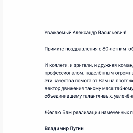
А.Л.Урганту и И.А.Урганту
3 декабря 2021 года, 20:00
Уважаемый Александр Васильевич!
Юридическому сообществу страны
Примите поздравления с 80-летним ю
3 декабря 2021 года, 09:00
И коллеги, и зрители, и дружная ком
профессионалом, наделённым огромны
Эти качества помогают Вам на протяже
Участникам финала Всероссийског
вектор движения такому масштабному п
2 декабря 2021 года, 14:00
объединившему талантливых, увлечён
Желаю Вам реализации намеченных пл
Нурсултану Назарбаеву, Первому Пр
Владимир Путин
1 декабря 2021 года, 14:30