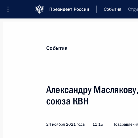
Президент России
События
Стру
Президент
Администрация
Государст
Новости
Стенограммы
Поездки
Те
События
Показа
Александру Маслякову
союза КВН
Участникам, организаторам и гост
Союзного государства России и Бе
5 декабря 2021 года, 12:30
24 ноября 2021 года
11:15
Поздравлени