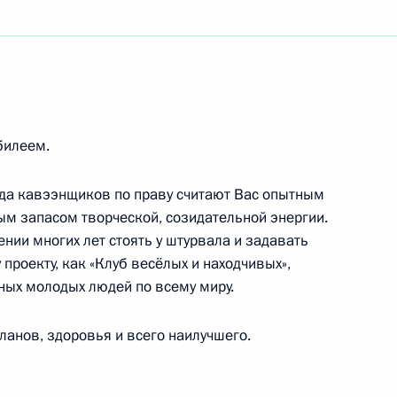
билеем.
анда кавээнщиков по праву считают Вас опытным
м запасом творческой, созидательной энергии.
нии многих лет стоять у штурвала и задавать
о конкурса «Цифровой прорыв»
роекту, как «Клуб весёлых и находчивых»,
ных молодых людей по всему миру.
анов, здоровья и всего наилучшего.
езиденту Республики Казахстан – Лидеру нации