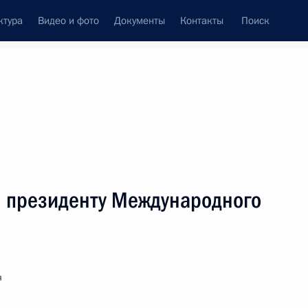
ктура
Видео и фото
Документы
Контакты
Поиск
венный Совет
Совет Безопасности
Комиссии и советы
леграммы
Сведения о Президенте
ноябрь, 2021
ть следующие материалы
, президенту Международного
ям международного турнира по самбо «Кубок
лоруссии»
я