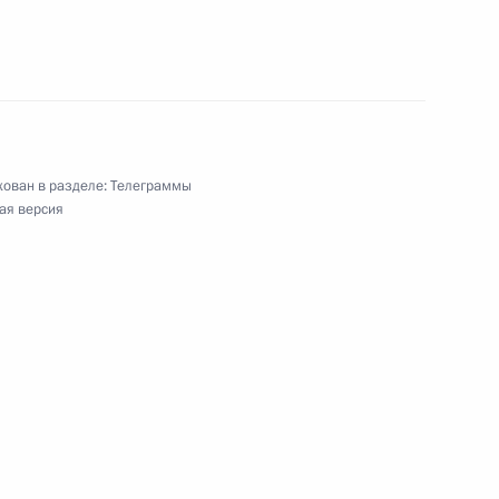
ям торжественных мероприятий, посвящённых
я Константиновича Жукова
ован в разделе:
Телеграммы
ая версия
ные вызовы XXI века: межпартийное измерение»