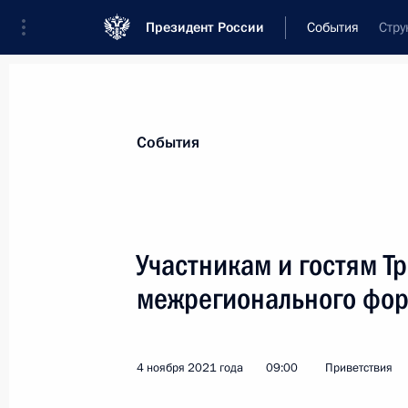
Президент России
События
Стру
Президент
Администрация
Государст
Новости
Стенограммы
Поездки
Те
События
Показа
Участникам и гостям Т
межрегионального фо
Марку Петровскому, победителю че
в весовой категории свыше 92 кг
5 ноября 2021 года, 23:00
4 ноября 2021 года
09:00
Приветствия