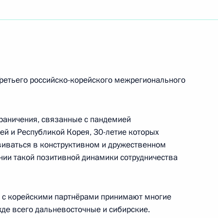
сийско-корейского межрегионального форума
кого общества инвалидов
Третьего российско-корейского межрегионального
ограничения, связанные с пандемией
ей и Республикой Корея, 30-летие которых
ивных граждан «Сообщество»
виваться в конструктивном и дружественном
нии такой позитивной динамики сотрудничества
е с корейскими партнёрами принимают многие
венного научного центра Российской
де всего дальневосточные и сибирские.
нского биофизического центра имени