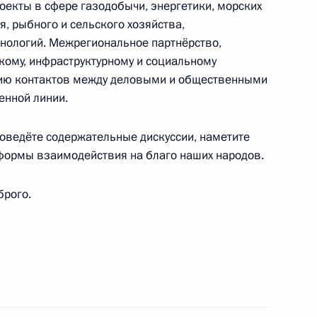
оекты в сфере газодобычи, энергетики, морских
я, рыбного и сельского хозяйства,
нологий. Межрегиональное партнёрство,
кому, инфраструктурному и социальному
нию контактов между деловыми и общественными
енной линии.
по финансовому мониторингу
роведёте содержательные дискуссии, наметите
формы взаимодействия на благо наших народов.
никам и ветеранам Федеральной службы
брого.