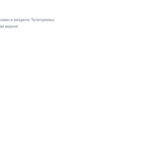
ьного и городского пассажирского транспорта
ован в разделе:
Телеграммы
ая версия
а
й, Алисе Тищенко, Марии Толкачёвой,