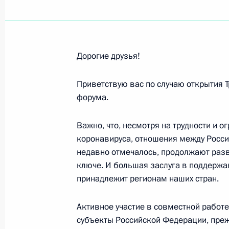
Участникам и гостям Третьего рос
4 ноября 2021 года, 09:00
Дорогие друзья!
Участникам VII съезда Всероссийс
Приветствую вас по случаю открытия 
форума.
2 ноября 2021 года, 10:30
Важно, что, несмотря на трудности и 
коронавируса, отношения между Росси
Участникам итогового форума акт
недавно отмечалось, продолжают раз
2 ноября 2021 года, 10:00
ключе. И большая заслуга в поддержа
принадлежит регионам наших стран.
Активное участие в совместной работ
Коллективу и ветеранам Государст
субъекты Российской Федерации, преж
Федерации – Федерального медици