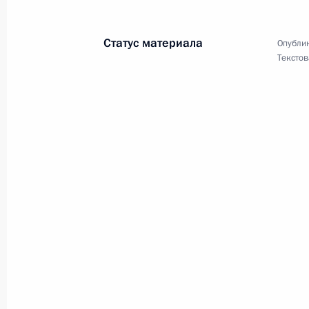
Работникам и ветеранам автомобил
России
Статус материала
Опублик
31 октября 2021 года, 10:00
Текстов
Родным и близким Игоря Кириллов
30 октября 2021 года, 12:00
Судьям Конституционного Суда
30 октября 2021 года, 10:30
Анастасии Близнюк, Полине Орлово