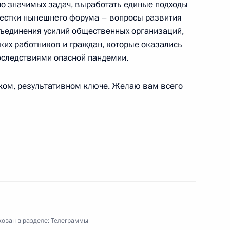
о значимых задач, выработать единые подходы
овестки нынешнего форума – вопросы развития
бъединения усилий общественных организаций,
их работников и граждан, которые оказались
венного научного центра Российской
последствиями опасной пандемии.
нского биофизического центра имени
еском, результативном ключе. Желаю вам всего
по финансовому мониторингу
никам и ветеранам Федеральной службы
ован в разделе:
Телеграммы