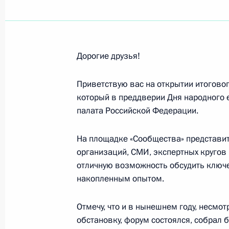
Марку Петровскому, победителю че
в весовой категории свыше 92 кг
5 ноября 2021 года, 23:00
Дорогие друзья!
Участникам и гостям Третьего рос
Приветствую вас на открытии итогово
который в преддверии Дня народного
4 ноября 2021 года, 09:00
палата Российской Федерации.
На площадке «Сообщества» представи
Участникам VII съезда Всероссийс
организаций, СМИ, экспертных кругов
2 ноября 2021 года, 10:30
отличную возможность обсудить ключ
накопленным опытом.
Отмечу, что и в нынешнем году, несм
Участникам итогового форума акт
обстановку, форум состоялся, собрал
2 ноября 2021 года, 10:00