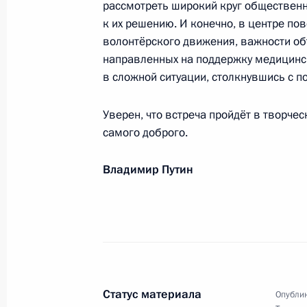
рассмотреть широкий круг общественн
к их решению. И конечно, в центре п
волонтёрского движения, важности о
направленных на поддержку медицинск
Коллективу и ветеранам Государст
в сложной ситуации, столкнувшись с 
Федерации – Федерального медици
А.И.Бурназяна
Уверен, что встреча пройдёт в творч
2 ноября 2021 года, 09:45
самого доброго.
Владимир Путин
Сотрудникам Федеральной службы 
1 ноября 2021 года, 10:15
Государственным служащим, работ
судебных приставов
Статус материала
Опублик