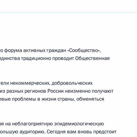
мпионата мира по боксу 2021 года в Белграде
сийско-корейского межрегионального форума
го форума активных граждан «Сообщество»,
 единства традиционно проводит Общественная
тели некоммерческих, добровольческих
кого общества инвалидов
 из разных регионов России неизменно получают
евые проблемы в жизни страны, обменяться
отря на неблагоприятную эпидемиологическую
ивных граждан «Сообщество»
 большую аудиторию. Сегодня вам вновь предстоит