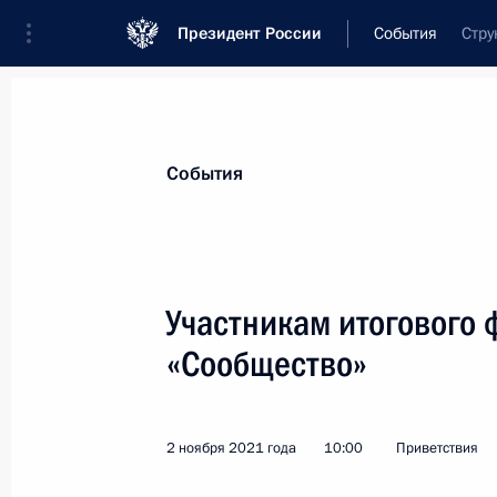
Президент России
События
Стру
Президент
Администрация
Государст
Новости
Стенограммы
Поездки
Те
События
Показа
Участникам итогового 
«Сообщество»
Коллективу Государственного акад
9 ноября 2021 года, 10:00
2 ноября 2021 года
10:00
Приветствия