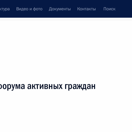
ктура
Видео и фото
Документы
Контакты
Поиск
венный Совет
Совет Безопасности
Комиссии и советы
леграммы
Сведения о Президенте
октябрь, 2021
ть следующие материалы
форума активных граждан
емического русского хора имени А.В.Свешникова