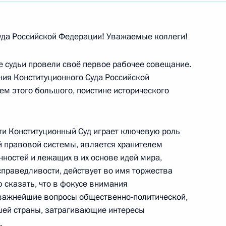
сийско-корейского межрегионального форума
уда Российской Федерации! Уважаемые коллеги!
е судьи провели своё первое рабочее совещание.
ания Конституционного Суда Российской
кого общества инвалидов
ем этого большого, поистине исторического
ти Конституционный Суд играет ключевую роль
ивных граждан «Сообщество»
й правовой системы, является хранителем
ностей и лежащих в их основе идей мира,
справедливости, действует во имя торжества
 сказать, что в фокусе внимания
 важнейшие вопросы общественно-политической,
венного научного центра Российской
шей страны, затрагивающие интересы
нского биофизического центра имени
.