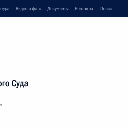
ктура
Видео и фото
Документы
Контакты
Поиск
венный Совет
Совет Безопасности
Комиссии и советы
леграммы
Сведения о Президенте
октябрь, 2021
ть следующие материалы
го Суда
мпионата мира по боксу 2021 года в Белграде
ия