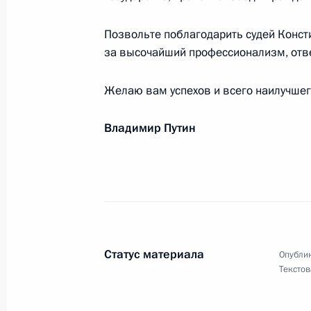
А.И.Бурназяна
Позвольте поблагодарить судей Консти
2 ноября 2021 года, 09:45
за высочайший профессионализм, ответ
Желаю вам успехов и всего наилучшег
Сотрудникам Федеральной службы 
1 ноября 2021 года, 10:15
Владимир Путин
Государственным служащим, работ
судебных приставов
1 ноября 2021 года, 10:00
Статус материала
Опублик
Текстов
Октябрь 2021 года