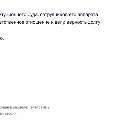
туционного Суда, сотрудников его аппарата
ственное отношение к делу, верность долгу.
о.
по финансовому мониторингу
никам и ветеранам Федеральной службы
ован в разделе:
Телеграммы
ая версия