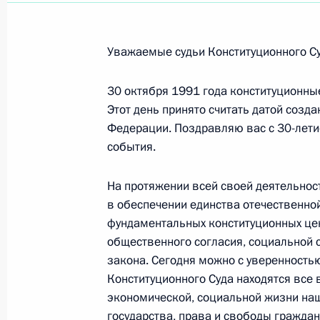
Участникам и гостям Третьего рос
4 ноября 2021 года, 09:00
Уважаемые судьи Конституционного С
30 октября 1991 года конституционны
Этот день принято считать датой созд
Участникам VII съезда Всероссийс
Федерации. Поздравляю вас с 30-лети
2 ноября 2021 года, 10:30
события.
На протяжении всей своей деятельнос
Участникам итогового форума акт
в обеспечении единства отечественно
фундаментальных конституционных цен
2 ноября 2021 года, 10:00
общественного согласия, социальной 
закона. Сегодня можно с уверенностью
Конституционного Суда находятся все
Коллективу и ветеранам Государст
экономической, социальной жизни на
Федерации – Федерального медици
государства, права и свободы граждан